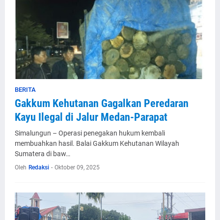
BERITA
Gakkum Kehutanan Gagalkan Peredaran
Kayu Ilegal di Jalur Medan-Parapat
Simalungun – Operasi penegakan hukum kembali
membuahkan hasil. Balai Gakkum Kehutanan Wilayah
Sumatera di baw…
Oleh
Redaksi
-
Oktober 09, 2025