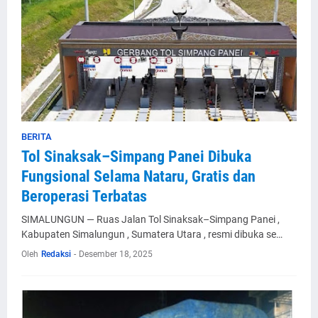
BERITA
Tol Sinaksak–Simpang Panei Dibuka
Fungsional Selama Nataru, Gratis dan
Beroperasi Terbatas
SIMALUNGUN — Ruas Jalan Tol Sinaksak–Simpang Panei ,
Kabupaten Simalungun , Sumatera Utara , resmi dibuka se…
Oleh
Redaksi
-
Desember 18, 2025