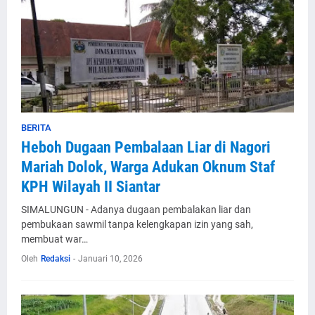
BERITA
Heboh Dugaan Pembalaan Liar di Nagori
Mariah Dolok, Warga Adukan Oknum Staf
KPH Wilayah II Siantar
SIMALUNGUN - Adanya dugaan pembalakan liar dan
pembukaan sawmil tanpa kelengkapan izin yang sah,
membuat war…
Oleh
Redaksi
-
Januari 10, 2026