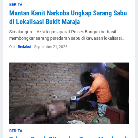
BERITA
Mantan Kanit Narkoba Ungkap Sarang Sabu
di Lokalisasi Bukit Maraja
Simalungun – Aksi tegas aparat Polsek Bangun berhasil
membongkar sarang peredaran sabu di kawasan lokalisasi…
Oleh
Redaksi
-
September 21, 2025
BERITA