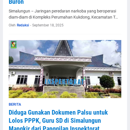
Buron
Simalungun – Jaringan peredaran narkoba yang beroperasi
diam-diam di Kompleks Perumahan Kukdong, Kecamatan T…
Oleh
Redaksi
-
September 18, 2025
BERITA
Diduga Gunakan Dokumen Palsu untuk
Lolos PPPK, Guru SD di Simalungun
Mangkir dari Panggilan Inspektorat