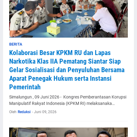
BERITA
Kolaborasi Besar KPKM RU dan Lapas
Narkotika Klas IIA Pematang Siantar Siap
Gelar Sosialisasi dan Penyuluhan Bersama
Aparat Penegak Hukum serta Instansi
Pemerintah
Simalungun , 09 Juni 2026 - Kongres Pemberantasan Korupsi
Manipulatif Rakyat Indonesia (KPKM RI) melaksanaka…
Oleh
Redaksi
-
Juni 09, 2026