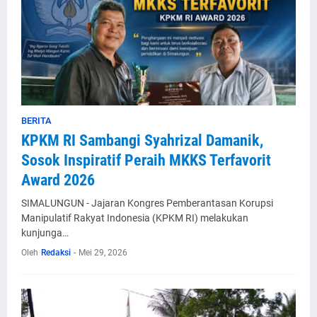
BERITA
KPKM RI Sambangi Syahrizal Damanik,
Sosok Inspiratif Peraih MKKS Terfavorit
Award 2026
SIMALUNGUN - Jajaran Kongres Pemberantasan Korupsi
Manipulatif Rakyat Indonesia (KPKM RI) melakukan
kunjunga…
Oleh
Redaksi
-
Mei 29, 2026