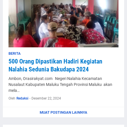
BERITA
500 Orang Dipastikan Hadiri Kegiatan
Nalahia Sedunia Bakudapa 2024
Ambon, Orasirakyat.com Negeri Nalahia Kecamatan
Nusalaut Kabupaten Maluku Tengah Provinsi Maluku akan
mela…
Oleh
Redaksi
-
Desember 22, 2024
MUAT POSTINGAN LAINNYA