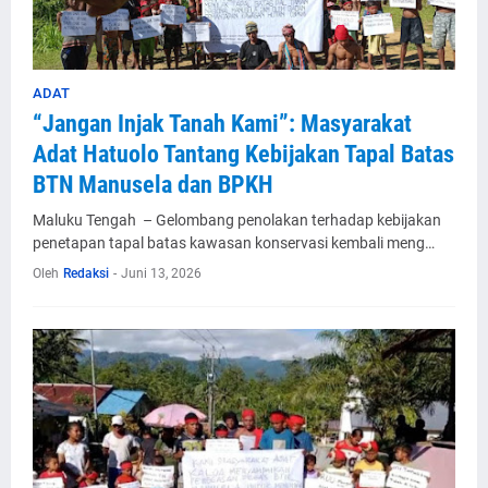
ADAT
“Jangan Injak Tanah Kami”: Masyarakat
Adat Hatuolo Tantang Kebijakan Tapal Batas
BTN Manusela dan BPKH
Maluku Tengah – Gelombang penolakan terhadap kebijakan
penetapan tapal batas kawasan konservasi kembali meng…
Oleh
Redaksi
-
Juni 13, 2026