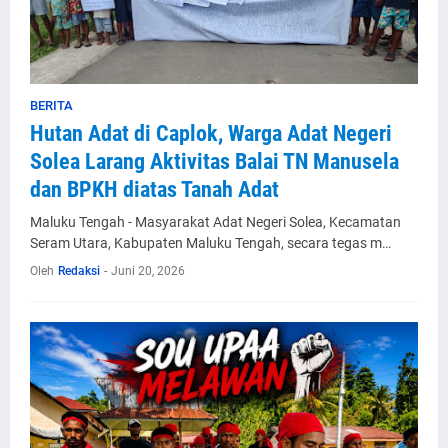
BERITA
Hutan Adat di Caplok, Warga Adat Negeri
Solea Larang Aktivitas Balai TN Manusela
dan BPKH diatas Tanah Adat
Maluku Tengah - Masyarakat Adat Negeri Solea, Kecamatan
Seram Utara, Kabupaten Maluku Tengah, secara tegas m…
Oleh
Redaksi
-
Juni 20, 2026