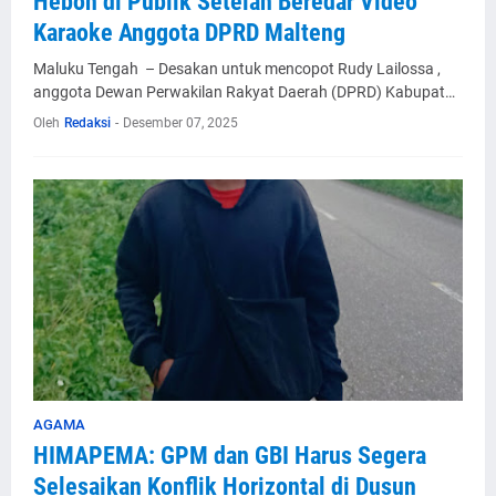
Heboh di Publik Setelah Beredar Video
Karaoke Anggota DPRD Malteng
Maluku Tengah – Desakan untuk mencopot Rudy Lailossa ,
anggota Dewan Perwakilan Rakyat Daerah (DPRD) Kabupat…
Oleh
Redaksi
-
Desember 07, 2025
AGAMA
HIMAPEMA: GPM dan GBI Harus Segera
Selesaikan Konflik Horizontal di Dusun