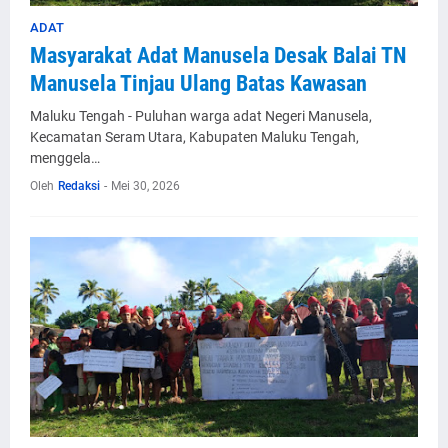
ADAT
Masyarakat Adat Manusela Desak Balai TN
Manusela Tinjau Ulang Batas Kawasan
Maluku Tengah - Puluhan warga adat Negeri Manusela,
Kecamatan Seram Utara, Kabupaten Maluku Tengah,
menggela…
Oleh
Redaksi
-
Mei 30, 2026