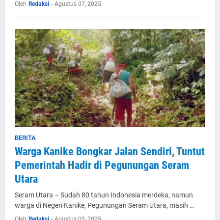
Oleh
Redaksi
-
Agustus 07, 2025
BERITA
Warga Kanike Bongkar Jalan Sendiri, Tuntut
Pemerintah Hadir di Pegunungan Seram
Utara
Seram Utara – Sudah 80 tahun Indonesia merdeka, namun
warga di Negeri Kanike, Pegunungan Seram Utara, masih …
Oleh
Redaksi
-
Agustus 05, 2025