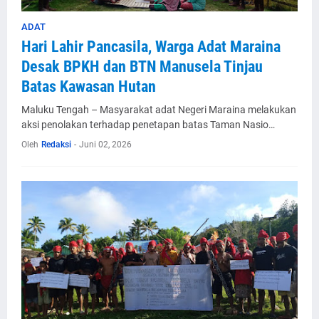
ADAT
Hari Lahir Pancasila, Warga Adat Maraina
Desak BPKH dan BTN Manusela Tinjau
Batas Kawasan Hutan
Maluku Tengah – Masyarakat adat Negeri Maraina melakukan
aksi penolakan terhadap penetapan batas Taman Nasio…
Oleh
Redaksi
-
Juni 02, 2026