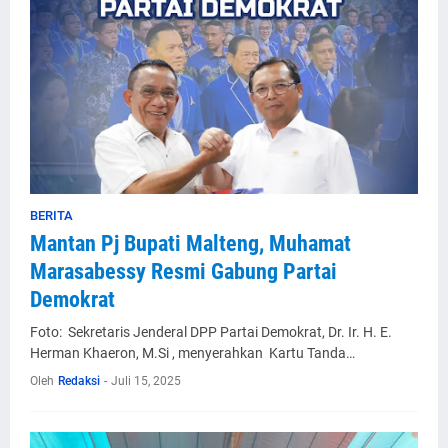
BERITA
Mantan Pj Bupati Malteng, Muhamat
Marasabessy Resmi Gabung Partai
Demokrat
Foto: Sekretaris Jenderal DPP Partai Demokrat, Dr. Ir. H. E.
Herman Khaeron, M.Si , menyerahkan Kartu Tanda…
Oleh
Redaksi
-
Juli 15, 2025