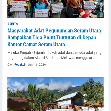
BERITA
Masyarakat Adat Pegunungan Seram Utara
Sampaikan Tiga Point Tuntutan di Depan
Kantor Camat Seram Utara
Maluku Tengah - Sejumlah tokoh adat dan pemuda adat yang
tergabung dalam Aliansi Sou Upaa Melawan menggelar …
Oleh
Redaksi
-
Juni 16, 2026