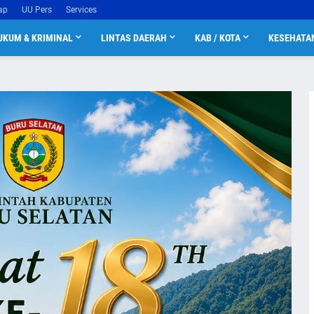
ap
UU Pers
Services
UKUM & KRIMINAL
LINTAS DAERAH
KAB / KOTA
KESEHATA