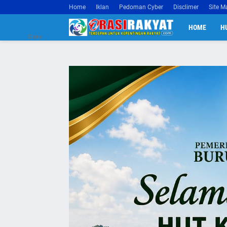
Home
Iklan
Pedoman Cyber
Disclimer
Site M
HOME
H
Close