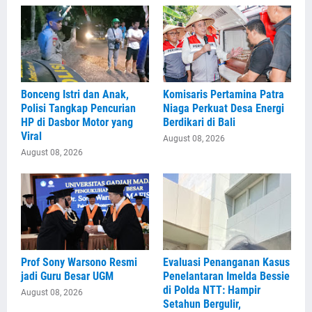
Bonceng Istri dan Anak,
Komisaris Pertamina Patra
Polisi Tangkap Pencurian
Niaga Perkuat Desa Energi
HP di Dasbor Motor yang
Berdikari di Bali
Viral
August 08, 2026
August 08, 2026
Prof Sony Warsono Resmi
Evaluasi Penanganan Kasus
jadi Guru Besar UGM
Penelantaran Imelda Bessie
di Polda NTT: Hampir
August 08, 2026
Setahun Bergulir,