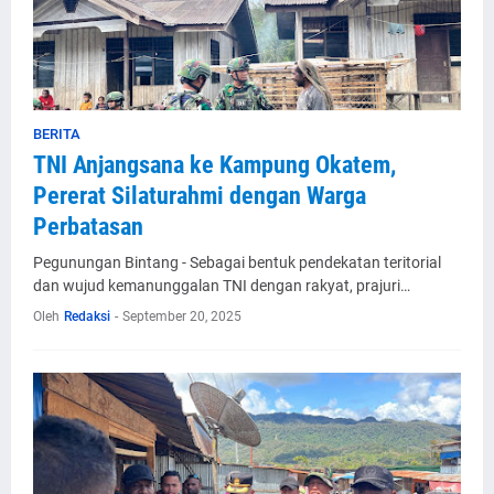
BERITA
TNI Anjangsana ke Kampung Okatem,
Pererat Silaturahmi dengan Warga
Perbatasan
Pegunungan Bintang - Sebagai bentuk pendekatan teritorial
dan wujud kemanunggalan TNI dengan rakyat, prajuri…
Oleh
Redaksi
-
September 20, 2025