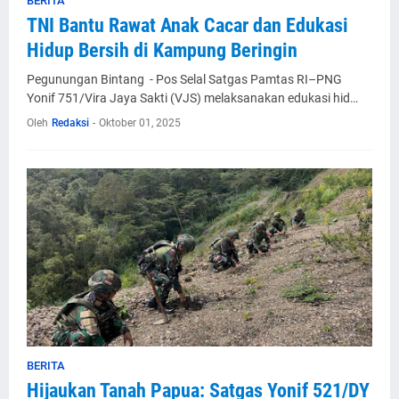
BERITA
TNI Bantu Rawat Anak Cacar dan Edukasi
Hidup Bersih di Kampung Beringin
Pegunungan Bintang - Pos Selal Satgas Pamtas RI–PNG
Yonif 751/Vira Jaya Sakti (VJS) melaksanakan edukasi hid…
Oleh
Redaksi
-
Oktober 01, 2025
BERITA
Hijaukan Tanah Papua: Satgas Yonif 521/DY