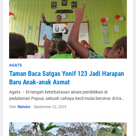
AGATS
Taman Baca Satgas Yonif 123 Jadi Harapan
Baru Anak-anak Asmat
Agats – Di tengah keterbatasan akses pendidikan di
pedalaman Papua, sebuah cahaya kecil mulai bersinar di Ka…
Oleh
Redaksi
-
September 22, 2025