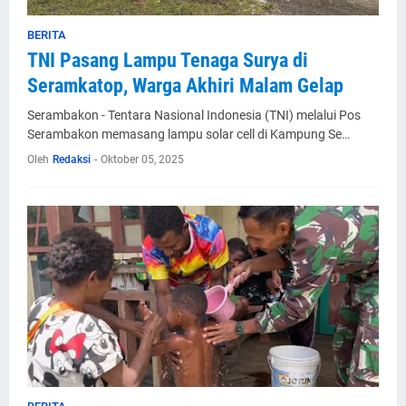
BERITA
TNI Pasang Lampu Tenaga Surya di
Seramkatop, Warga Akhiri Malam Gelap
Serambakon - Tentara Nasional Indonesia (TNI) melalui Pos
Serambakon memasang lampu solar cell di Kampung Se…
Oleh
Redaksi
-
Oktober 05, 2025