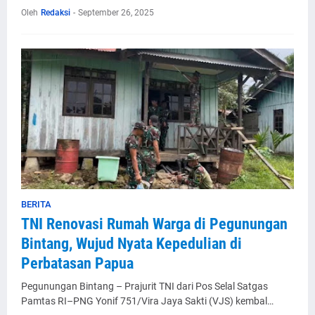
Oleh
Redaksi
-
September 26, 2025
BERITA
TNI Renovasi Rumah Warga di Pegunungan
Bintang, Wujud Nyata Kepedulian di
Perbatasan Papua
Pegunungan Bintang – Prajurit TNI dari Pos Selal Satgas
Pamtas RI–PNG Yonif 751/Vira Jaya Sakti (VJS) kembal…