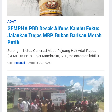
ADAT
GEMPHA PBD Desak Alfons Kambu Fokus
Jalankan Tugas MRP, Bukan Barisan Merah
Putih
Sorong – Ketua Generasi Muda Pejuang Hak Adat Papua
(GEMPHA PBD), Rojer Mambraku, S.H., melontarkan kritik k…
Oleh
Redaksi
-
Oktober 09, 2025