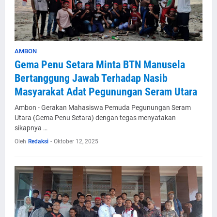
AMBON
Gema Penu Setara Minta BTN Manusela
Bertanggung Jawab Terhadap Nasib
Masyarakat Adat Pegunungan Seram Utara
Ambon - Gerakan Mahasiswa Pemuda Pegunungan Seram
Utara (Gema Penu Setara) dengan tegas menyatakan
sikapnya …
Oleh
Redaksi
-
Oktober 12, 2025