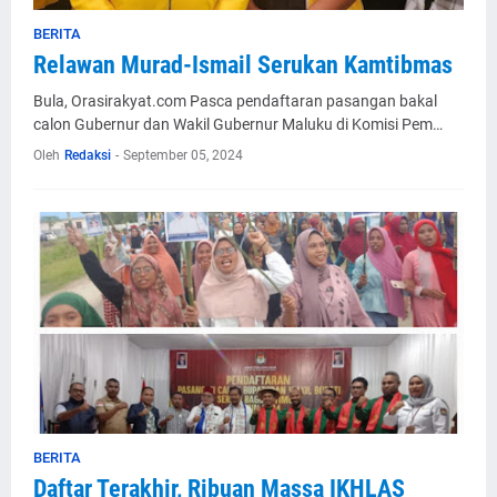
BERITA
Relawan Murad-Ismail Serukan Kamtibmas
Bula, Orasirakyat.com Pasca pendaftaran pasangan bakal
calon Gubernur dan Wakil Gubernur Maluku di Komisi Pem…
Oleh
Redaksi
-
September 05, 2024
BERITA
Daftar Terakhir, Ribuan Massa IKHLAS