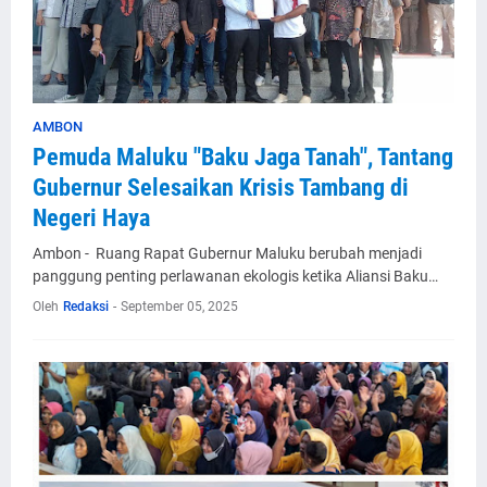
AMBON
Pemuda Maluku "Baku Jaga Tanah", Tantang
Gubernur Selesaikan Krisis Tambang di
Negeri Haya
Ambon - Ruang Rapat Gubernur Maluku berubah menjadi
panggung penting perlawanan ekologis ketika Aliansi Baku…
Oleh
Redaksi
-
September 05, 2025