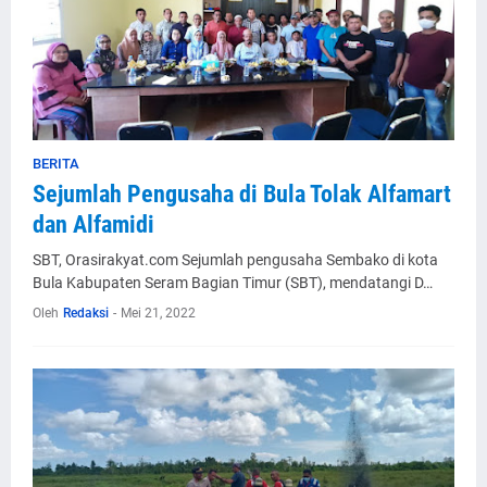
BERITA
Sejumlah Pengusaha di Bula Tolak Alfamart
dan Alfamidi
SBT, Orasirakyat.com Sejumlah pengusaha Sembako di kota
Bula Kabupaten Seram Bagian Timur (SBT), mendatangi D…
Oleh
Redaksi
-
Mei 21, 2022