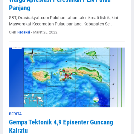
Panjang
SBT, Orasirakyat.com Puluhan tahun tak nikmati listrik, kini
Masyarakat Kecamatan Pulau panjang, Kabupaten Se…
Oleh
Redaksi
-
Maret 28, 2022
BERITA
Gempa Tektonik 4,9 Episenter Guncang
Kairatu