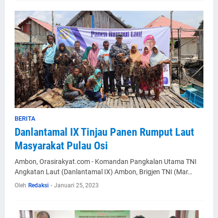
BERITA
Danlantamal IX Tinjau Panen Rumput Laut
Masyarakat Pulau Osi
Ambon, Orasirakyat.com - Komandan Pangkalan Utama TNI
Angkatan Laut (Danlantamal IX) Ambon, Brigjen TNI (Mar…
Oleh
Redaksi
-
Januari 25, 2023