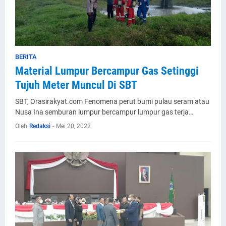
BERITA
Material Lumpur Bercampur Gas Setinggi
Tujuh Meter Muncul Di SBT
SBT, Orasirakyat.com Fenomena perut bumi pulau seram atau
Nusa Ina semburan lumpur bercampur lumpur gas terja…
Oleh
Redaksi
-
Mei 20, 2022