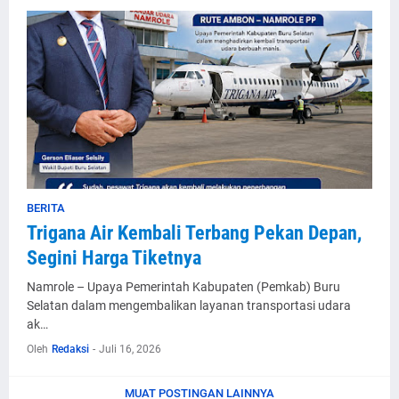
BERITA
Trigana Air Kembali Terbang Pekan Depan,
Segini Harga Tiketnya
Namrole – Upaya Pemerintah Kabupaten (Pemkab) Buru
Selatan dalam mengembalikan layanan transportasi udara
ak…
Oleh
Redaksi
-
Juli 16, 2026
MUAT POSTINGAN LAINNYA