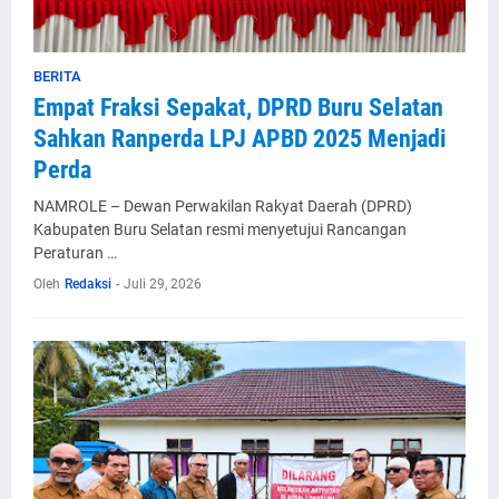
BERITA
Empat Fraksi Sepakat, DPRD Buru Selatan
Sahkan Ranperda LPJ APBD 2025 Menjadi
Perda
NAMROLE – Dewan Perwakilan Rakyat Daerah (DPRD)
Kabupaten Buru Selatan resmi menyetujui Rancangan
Peraturan …
Oleh
Redaksi
-
Juli 29, 2026