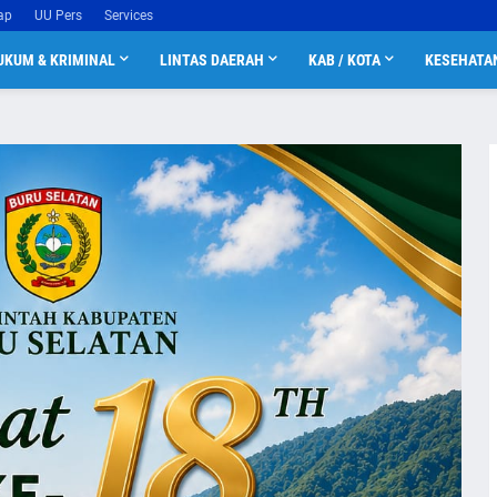
ap
UU Pers
Services
UKUM & KRIMINAL
LINTAS DAERAH
KAB / KOTA
KESEHATA