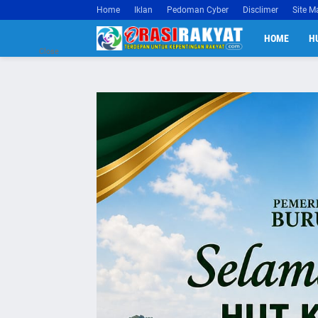
Home
Iklan
Pedoman Cyber
Disclimer
Site M
HOME
H
Close