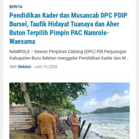
BERITA
Pendidikan Kader dan Musancab DPC PDIP
Bursel, Taufik Hidayat Tuanaya dan Aher
Buton Terpilih Pimpin PAC Namrole-
Waesama
NAMROLE – Dewan Pimpinan Cabang (DPC) PDI Perjuangan
Kabupaten Buru Selatan menggelar Pendidikan Kader dan M…
Oleh
Redaksi
-
Juni 15, 2026