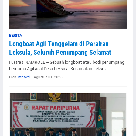
BERITA
Longboat Agil Tenggelam di Perairan
Leksula, Seluruh Penumpang Selamat
Ilustrasi NAMROLE – Sebuah longboat atau bodi penumpang
bernama Agil asal Desa Leksula, Kecamatan Leksula, …
Oleh
Redaksi
-
Agustus 01, 2026