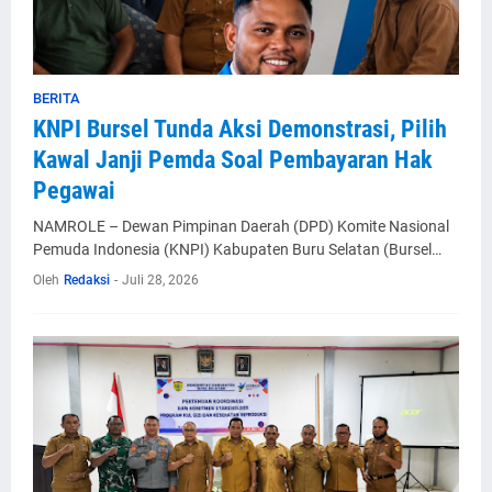
BERITA
KNPI Bursel Tunda Aksi Demonstrasi, Pilih
Kawal Janji Pemda Soal Pembayaran Hak
Pegawai
NAMROLE – Dewan Pimpinan Daerah (DPD) Komite Nasional
Pemuda Indonesia (KNPI) Kabupaten Buru Selatan (Bursel…
Oleh
Redaksi
-
Juli 28, 2026