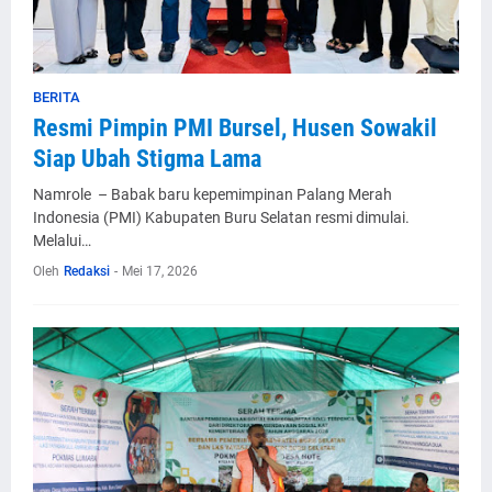
BERITA
Resmi Pimpin PMI Bursel, Husen Sowakil
Siap Ubah Stigma Lama
Namrole – Babak baru kepemimpinan Palang Merah
Indonesia (PMI) Kabupaten Buru Selatan resmi dimulai.
Melalui…
Oleh
Redaksi
-
Mei 17, 2026