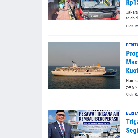
Rp1
Jakart
telah 
Oleh
R
BERIT
Prog
Mas
Kuot
Namlea
yang d
Oleh
R
BERIT
Trig
Segi