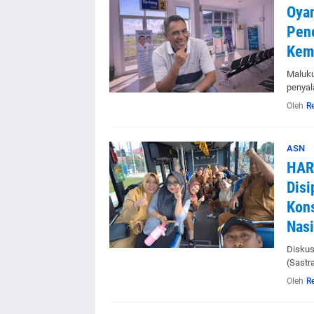
Oyan
Pen
Kem
Maluku
penyal
Oleh
R
ASN
HARI
Disi
Kons
Nasi
Diskus
(Sastr
Oleh
R