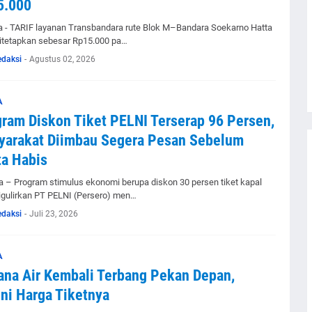
5.000
a - TARIF layanan Transbandara rute Blok M–Bandara Soekarno Hatta
ditetapkan sebesar Rp15.000 pa…
edaksi
-
Agustus 02, 2026
A
ram Diskon Tiket PELNI Terserap 96 Persen,
yarakat Diimbau Segera Pesan Sebelum
a Habis
 – Program stimulus ekonomi berupa diskon 30 persen tiket kapal
igulirkan PT PELNI (Persero) men…
edaksi
-
Juli 23, 2026
A
ana Air Kembali Terbang Pekan Depan,
ni Harga Tiketnya