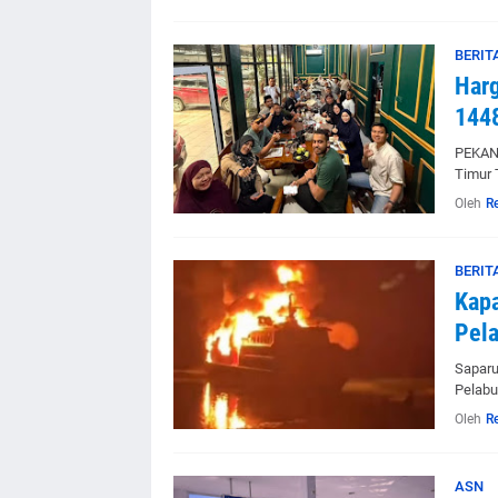
BERIT
Har
1448
PEKANB
Timur 
Oleh
R
BERIT
Kapa
Pela
Saparu
Pelabu
Oleh
R
ASN