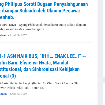
g Philipus Soroti Dugaan Penyalahgunaan
erbangan Subsidi oleh Oknum Pegawai
enhub.
 Barat Daya - Oyang Philipus akhirnya buka suara terkait dugaan
ahgunaan fasilitas penerbangan s…
edaksi
-
April 16, 2026
-1 ASN NAIK BUS, “IHH… ENAK LEE..!” --
plin Baru, Efisiensi Nyata, Mandat
titusional, dan Sinkronisasi Kebijakan
onal (3)
i Serial Hadianto Rasyid (Bagian 3) Oleh : Yahdi Basma, SH.
awan Politik Palu) Palu - Senin pa…
edaksi
-
April 13, 2026