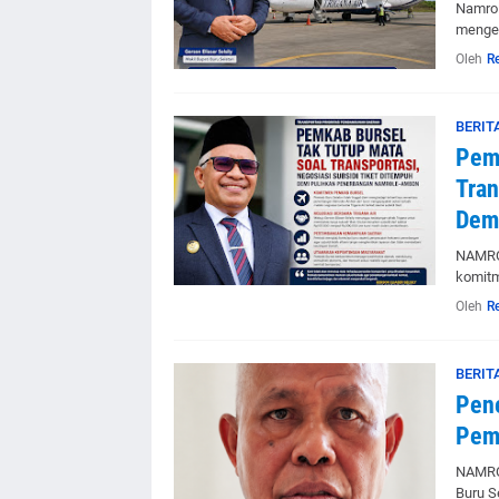
Namrol
mengem
Oleh
R
BERIT
Pemk
Tran
Dem
NAMROL
komitm
Oleh
R
BERIT
Pen
Pem
NAMROL
Buru S