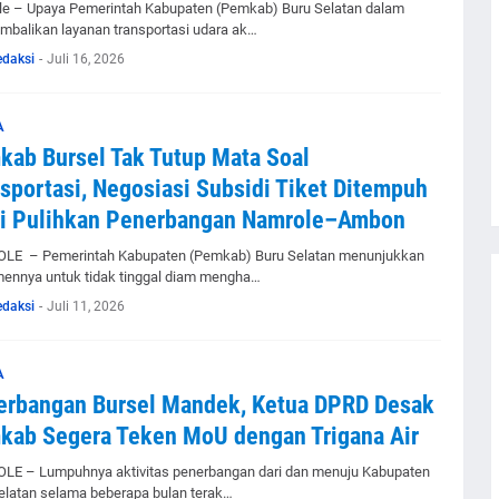
e – Upaya Pemerintah Kabupaten (Pemkab) Buru Selatan dalam
balikan layanan transportasi udara ak…
edaksi
-
Juli 16, 2026
A
ab Bursel Tak Tutup Mata Soal
sportasi, Negosiasi Subsidi Tiket Ditempuh
i Pulihkan Penerbangan Namrole–Ambon
E – Pemerintah Kabupaten (Pemkab) Buru Selatan menunjukkan
ennya untuk tidak tinggal diam mengha…
edaksi
-
Juli 11, 2026
A
erbangan Bursel Mandek, Ketua DPRD Desak
kab Segera Teken MoU dengan Trigana Air
E – Lumpuhnya aktivitas penerbangan dari dan menuju Kabupaten
elatan selama beberapa bulan terak…