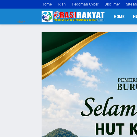
Home
Iklan
Pedoman Cyber
Disclimer
Site M
HOME
H
Close