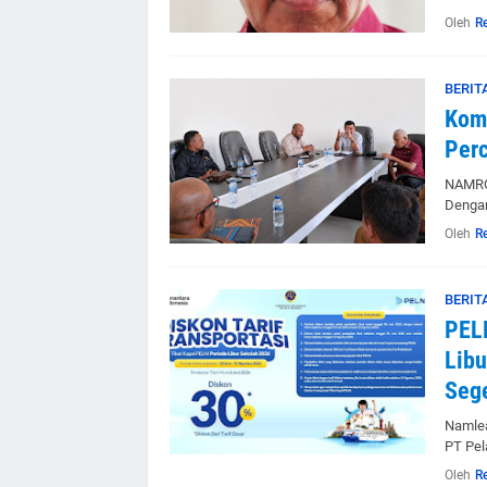
Oleh
R
BERIT
Komi
Perc
NAMROL
Dengar
Oleh
R
BERIT
PELN
Libu
Sege
Namlea
PT Pel
Oleh
R