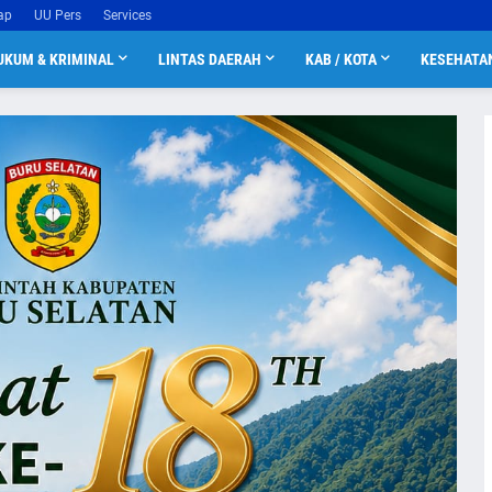
ap
UU Pers
Services
UKUM & KRIMINAL
LINTAS DAERAH
KAB / KOTA
KESEHATA