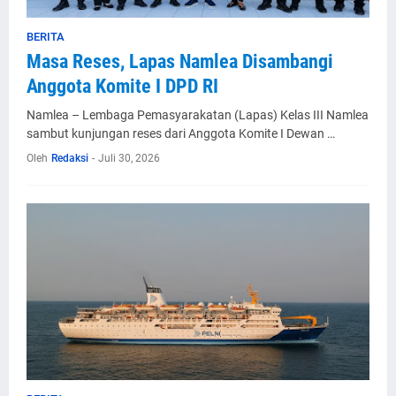
BERITA
Masa Reses, Lapas Namlea Disambangi
Anggota Komite I DPD RI
Namlea – Lembaga Pemasyarakatan (Lapas) Kelas III Namlea
sambut kunjungan reses dari Anggota Komite I Dewan …
Oleh
Redaksi
-
Juli 30, 2026