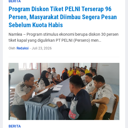
BERITA
Program Diskon Tiket PELNI Terserap 96
Persen, Masyarakat Diimbau Segera Pesan
Sebelum Kuota Habis
Namlea – Program stimulus ekonomi berupa diskon 30 persen
tiket kapal yang digulirkan PT PELNI (Persero) men…
Oleh
Redaksi
-
Juli 23, 2026
BERITA