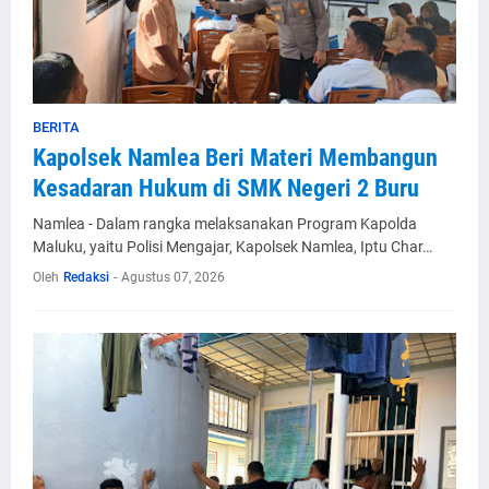
BERITA
Kapolsek Namlea Beri Materi Membangun
Kesadaran Hukum di SMK Negeri 2 Buru
Namlea - Dalam rangka melaksanakan Program Kapolda
Maluku, yaitu Polisi Mengajar, Kapolsek Namlea, Iptu Char…
Oleh
Redaksi
-
Agustus 07, 2026