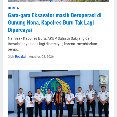
BERITA
Gara-gara Eksavator masih Beroperasi di
Gunung Nona, Kapolres Buru Tak Lagi
Dipercayai
Namlea - Kapolres Buru, AKBP Sulastri Sukijang dan
Bawahannya tidak lagi dipercayai, karena membiarkan
pemo…
Oleh
Redaksi
-
Agustus 02, 2026