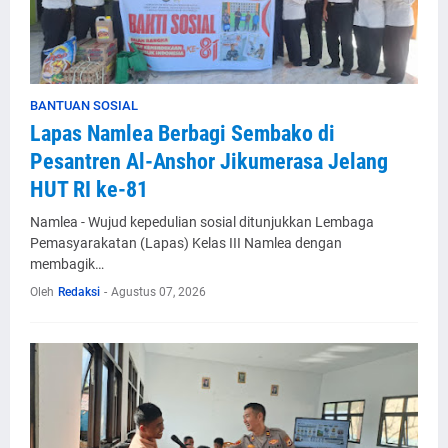
BANTUAN SOSIAL
Lapas Namlea Berbagi Sembako di
Pesantren Al-Anshor Jikumerasa Jelang
HUT RI ke-81
Namlea - Wujud kepedulian sosial ditunjukkan Lembaga
Pemasyarakatan (Lapas) Kelas III Namlea dengan
membagik…
Oleh
Redaksi
-
Agustus 07, 2026