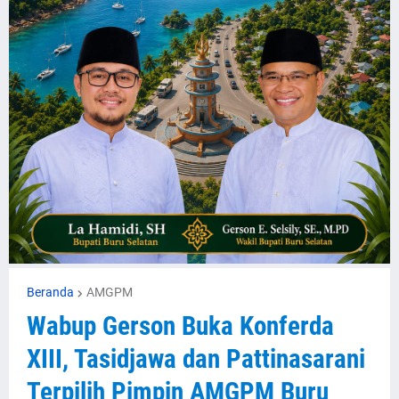
Beranda
AMGPM
Wabup Gerson Buka Konferda
XIII, Tasidjawa dan Pattinasarani
Terpilih Pimpin AMGPM Buru