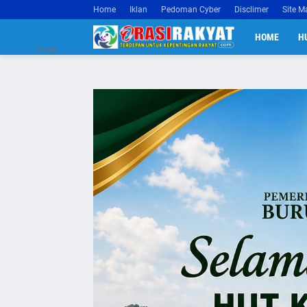
Home
Iklan
Pedoman Cyber
Disclimer
Site M
HOME
H
Close