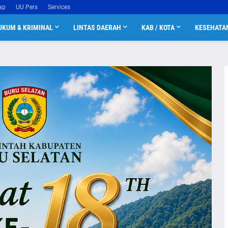
ap
UU Pers
Services
UKUM & KRIMINAL
LINTAS DAERAH
KAB / KOTA
KESEHATA