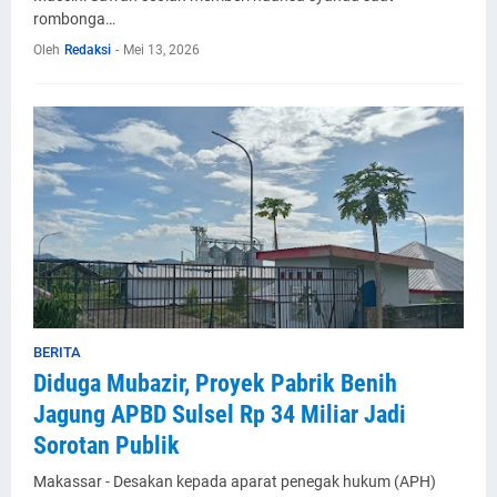
rombonga…
Oleh
Redaksi
-
Mei 13, 2026
BERITA
Diduga Mubazir, Proyek Pabrik Benih
Jagung APBD Sulsel Rp 34 Miliar Jadi
Sorotan Publik
Makassar - Desakan kepada aparat penegak hukum (APH)