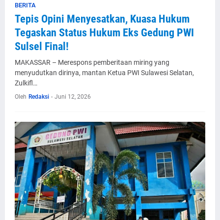
BERITA
Tepis Opini Menyesatkan, Kuasa Hukum
Tegaskan Status Hukum Eks Gedung PWI
Sulsel Final!
MAKASSAR – Merespons pemberitaan miring yang
menyudutkan dirinya, mantan Ketua PWI Sulawesi Selatan,
Zulkifl…
Oleh
Redaksi
-
Juni 12, 2026