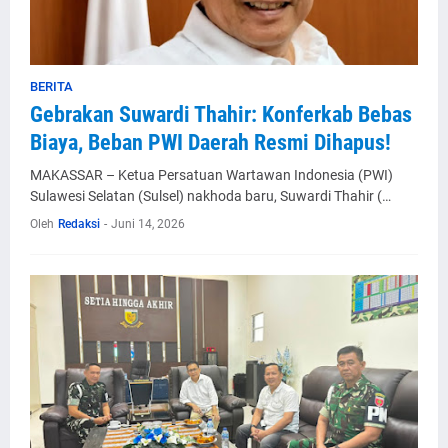
BERITA
Gebrakan Suwardi Thahir: Konferkab Bebas
Biaya, Beban PWI Daerah Resmi Dihapus!
MAKASSAR – Ketua Persatuan Wartawan Indonesia (PWI)
Sulawesi Selatan (Sulsel) nakhoda baru, Suwardi Thahir (…
Oleh
Redaksi
-
Juni 14, 2026