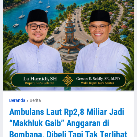
Beranda
Berita
Ambulans Laut Rp2,8 Miliar Jadi
“Makhluk Gaib” Anggaran di
Bombana, Dibeli Tapi Tak Terlihat