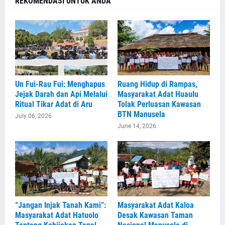
REKOMENDASI UNTUK ANDA
Un Fui-Rau Fui: Menghapus
Ruang Hidup di Rampas,
Jejak Darah dan Api Melalui
Masyarakat Adat Huaulu
Ritual Tikar Adat di Aru
Tolak Perluasan Kawasan
BTN Manusela
July 06, 2026
June 14, 2026
“Jangan Injak Tanah Kami”:
Masyarakat Adat Kaloa
Masyarakat Adat Hatuolo
Desak Kawasan Taman