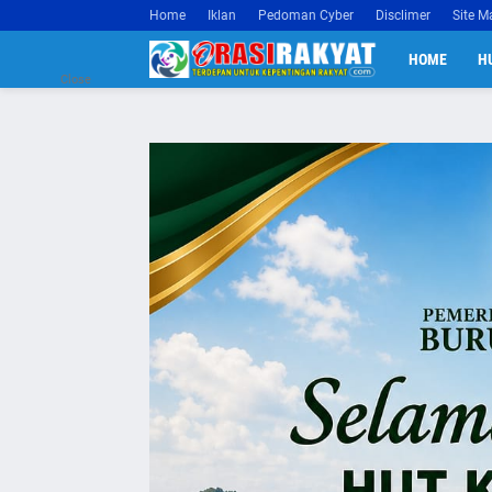
Home
Iklan
Pedoman Cyber
Disclimer
Site M
HOME
H
Close