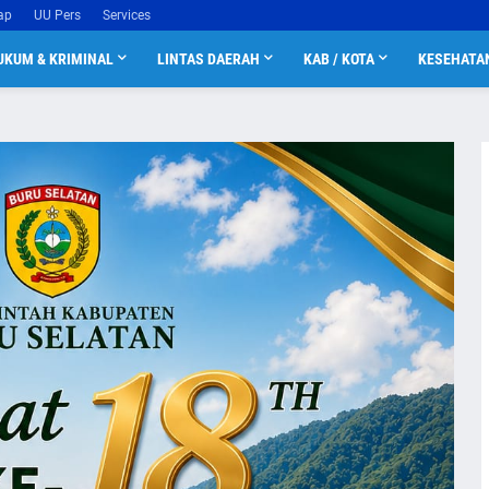
ap
UU Pers
Services
UKUM & KRIMINAL
LINTAS DAERAH
KAB / KOTA
KESEHATA