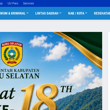
ap
UU Pers
Services
UKUM & KRIMINAL
LINTAS DAERAH
KAB / KOTA
KESEHATA