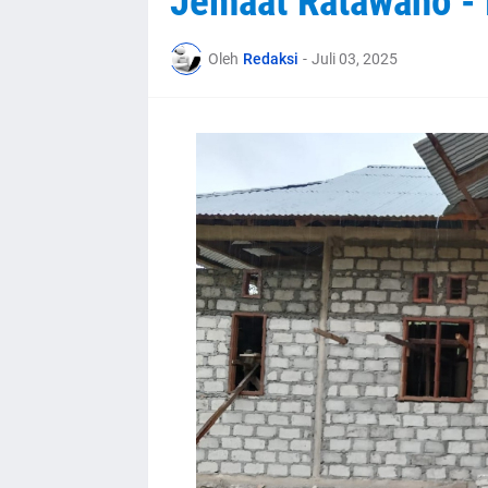
Jemaat Ratawano - 
Oleh
Redaksi
-
Juli 03, 2025