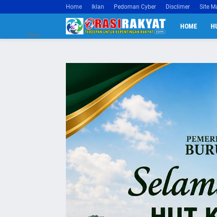
Home
Iklan
Pedoman Cyber
Disclimer
Site M
HOME
H
Close