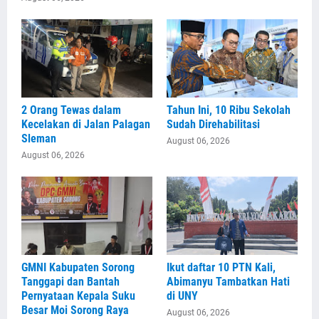
2 Orang Tewas dalam
Tahun Ini, 10 Ribu Sekolah
Kecelakan di Jalan Palagan
Sudah Direhabilitasi
Sleman
August 06, 2026
August 06, 2026
GMNI Kabupaten Sorong
Ikut daftar 10 PTN Kali,
Tanggapi dan Bantah
Abimanyu Tambatkan Hati
Pernyataan Kepala Suku
di UNY
Besar Moi Sorong Raya
August 06, 2026