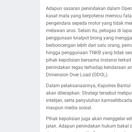
Adapun sasaran penindakan dalam Operas
kasat mata yang berpotensi memicu fatal
pengendara sepeda motor yang tidak men
melawan arus. Selain itu, petugas di la
penggunaan knalpot brong yang mengga
berboncengan lebih dari satu orang, pema
hingga penggunaan TNKB yang tidak sesu
pihak kepolisian bersama instansi terk
penindakan tegas terhadap kendaraan a
Dimension Over Load (ODOL).
Dalam pelaksanaannya, Kapolres Bantul 
akan diterapkan. Strategi tersebut melip
intelijen, serta penyuluhan kamseltibcarl
maupun media sosial.
Pihak kepolisian juga akan menggelar edu
jalan. Adapun penindakan hukum bakal d