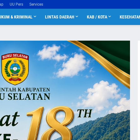
ap
UU Pers
Services
UKUM & KRIMINAL
LINTAS DAERAH
KAB / KOTA
KESEHATA