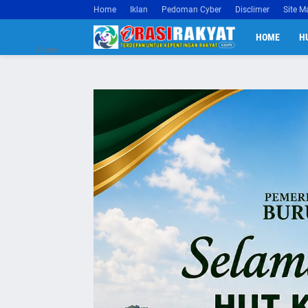
Home
Iklan
Pedoman Cyber
Disclimer
Site M
HOME
H
Close