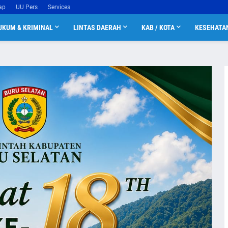
ap
UU Pers
Services
UKUM & KRIMINAL
LINTAS DAERAH
KAB / KOTA
KESEHATA