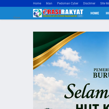
Home
Iklan
Pedoman Cyber
Disclimer
Site M
HOME
H
Close