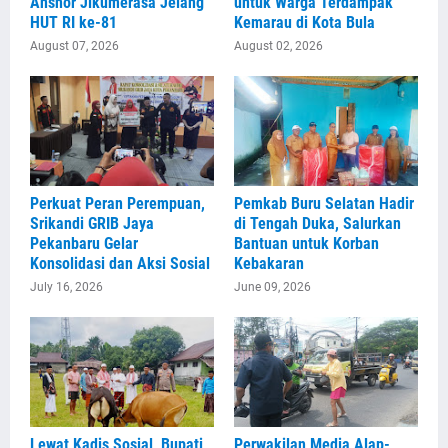
Anshor Jikumerasa Jelang
untuk Warga Terdampak
HUT RI ke-81
Kemarau di Kota Bula
August 07, 2026
August 02, 2026
Perkuat Peran Perempuan,
Pemkab Buru Selatan Hadir
Srikandi GRIB Jaya
di Tengah Duka, Salurkan
Pekanbaru Gelar
Bantuan untuk Korban
Konsolidasi dan Aksi Sosial
Kebakaran
July 16, 2026
June 09, 2026
Lewat Kadis Sosial, Bupati
Perwakilan Media Alap-