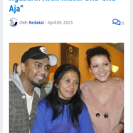
Aja”
Oleh
Redaksi
-
April 09, 2025
0