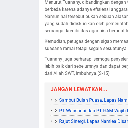
Menurut Tuanany, dibandingkan dengan t
berbeda karena adanya efisiensi anggara
Namun hal tersebut bukan sebuah alasan
yang sudah didiskusikan oleh pemerintah
semangat kredibilitas agar bisa berbuat 
Kemudian, petugas dengan sigap memast
suasana ramai tetapi segala sesuatunya b
Tuanany juga berharap, semoga penyelen
lebih baik dari sebelumnya dan dapat be
dari Allah SWT, Imbuhnya.(S-15)
JANGAN LEWATKAN...
Sambut Bulan Puasa, Lapas Naml
PT Wanshuai dan PT HAM Wajib P
Rajut Sinergi, Lapas Namlea Di