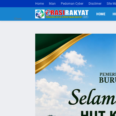
Home
Iklan
Pedoman Cyber
Disclimer
Site M
HOME
H
Close