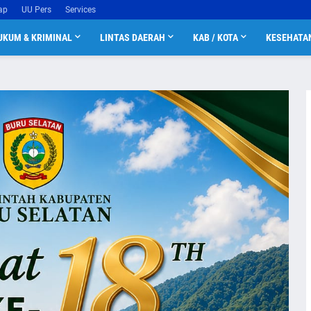
ap
UU Pers
Services
UKUM & KRIMINAL
LINTAS DAERAH
KAB / KOTA
KESEHATA