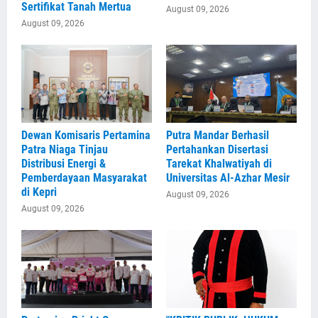
Sertifikat Tanah Mertua
August 09, 2026
August 09, 2026
Dewan Komisaris Pertamina
Putra Mandar Berhasil
Patra Niaga Tinjau
Pertahankan Disertasi
Distribusi Energi &
Tarekat Khalwatiyah di
Pemberdayaan Masyarakat
Universitas Al-Azhar Mesir
di Kepri
August 09, 2026
August 09, 2026