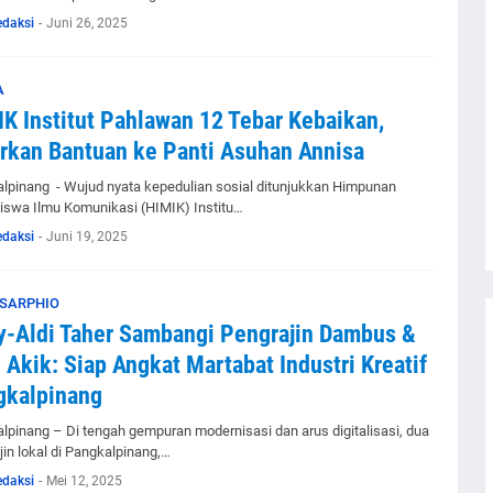
edaksi
-
Juni 26, 2025
A
K Institut Pahlawan 12 Tebar Kebaikan,
rkan Bantuan ke Panti Asuhan Annisa
lpinang - Wujud nyata kepedulian sosial ditunjukkan Himpunan
swa Ilmu Komunikasi (HIMIK) Institu…
edaksi
-
Juni 19, 2025
SARPHIO
-Aldi Taher Sambangi Pengrajin Dambus &
 Akik: Siap Angkat Martabat Industri Kreatif
gkalpinang
lpinang – Di tengah gempuran modernisasi dan arus digitalisasi, dua
jin lokal di Pangkalpinang,…
edaksi
-
Mei 12, 2025