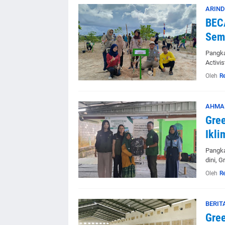
ARIND
BECA
Sem
Pangka
Activi
Oleh
R
AHMAD
Gree
Ikli
Pangka
dini, 
Oleh
R
BERIT
Gree