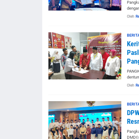
Pangka
dengan
Oleh
R
BERIT
Keri
Pasl
Pan
PANGKA
dentum
Oleh
R
BERIT
DPW 
Res
Pangka
DMDI) 