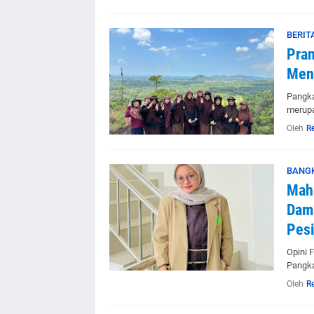
BERIT
Pra
Men
Pangka
merupa
Oleh
R
BANG
Maha
Dama
Pesi
Opini 
Pangka
Oleh
R