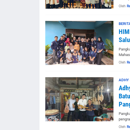
Oleh
R
BERIT
HIMI
Salu
Pangka
Mahasi
Oleh
R
ADHY 
Adhy
Batu
Pan
Pangka
pengra
Oleh
R