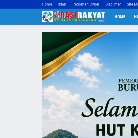
Home
Iklan
Pedoman Cyber
Disclimer
Site M
HOME
H
Close