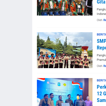
Gita
Pangka
Indone
Oleh
R
BERIT
SMP 
Repo
Pangka
Pramuk
Oleh
R
BERIT
Perk
12 G
Sama