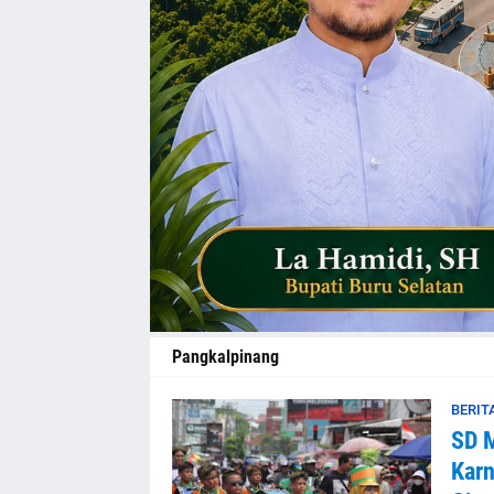
Pangkalpinang
BERIT
SD 
Karn