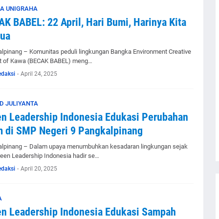
A UNIGRAHA
K BABEL: 22 April, Hari Bumi, Harinya Kita
ua
lpinang – Komunitas peduli lingkungan Bangka Environment Creative
st of Kawa (BECAK BABEL) meng…
edaksi
-
April 24, 2025
 JULIYANTA
n Leadership Indonesia Edukasi Perubahan
m di SMP Negeri 9 Pangkalpinang
lpinang – Dalam upaya menumbuhkan kesadaran lingkungan sejak
Green Leadership Indonesia hadir se…
edaksi
-
April 20, 2025
A
n Leadership Indonesia Edukasi Sampah