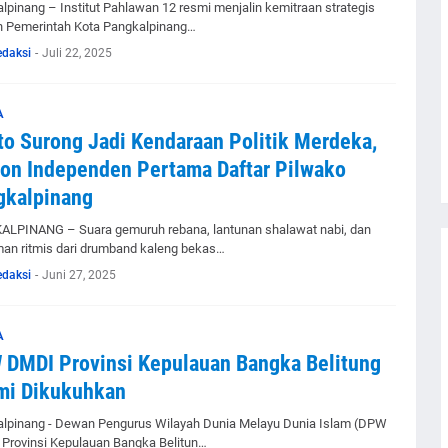
lpinang – Institut Pahlawan 12 resmi menjalin kemitraan strategis
 Pemerintah Kota Pangkalpinang…
edaksi
-
Juli 22, 2025
A
to Surong Jadi Kendaraan Politik Merdeka,
on Independen Pertama Daftar Pilwako
gkalpinang
LPINANG – Suara gemuruh rebana, lantunan shalawat nabi, dan
an ritmis dari drumband kaleng bekas…
edaksi
-
Juni 27, 2025
A
DMDI Provinsi Kepulauan Bangka Belitung
mi Dikukuhkan
lpinang - Dewan Pengurus Wilayah Dunia Melayu Dunia Islam (DPW
Provinsi Kepulauan Bangka Belitun…