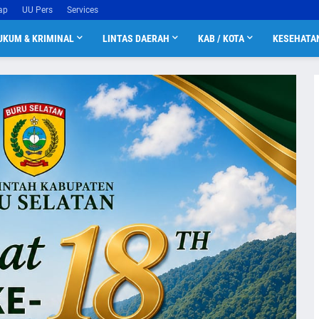
ap
UU Pers
Services
UKUM & KRIMINAL
LINTAS DAERAH
KAB / KOTA
KESEHATA