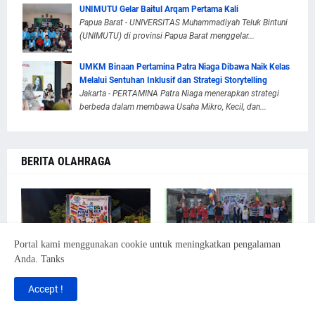
UNIMUTU Gelar Baitul Arqam Pertama Kali
Papua Barat - UNIVERSITAS Muhammadiyah Teluk Bintuni
(UNIMUTU) di provinsi Papua Barat menggelar...
UMKM Binaan Pertamina Patra Niaga Dibawa Naik Kelas
Melalui Sentuhan Inklusif dan Strategi Storytelling
Jakarta - PERTAMINA Patra Niaga menerapkan strategi
berbeda dalam membawa Usaha Mikro, Kecil, dan...
BERITA OLAHRAGA
Portal kami menggunakan cookie untuk meningkatkan pengalaman
Anda. Tanks
AMGPM Daerah Bursel
Hari Ketiga Turnamen
Accept !
Gelar Turnamen Penalty
Futsal Piala RT 10 RW 003
Kick, Perkuat Sportivitas
Pinang Ranti Memanas, Ibu