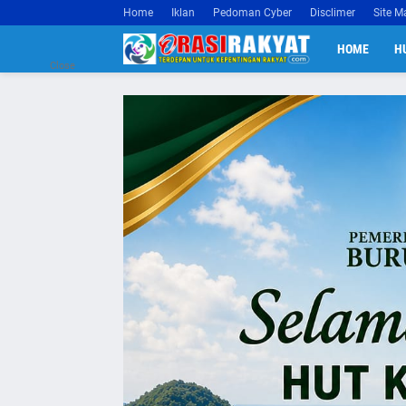
Home
Iklan
Pedoman Cyber
Disclimer
Site M
HOME
H
Close