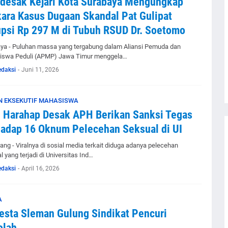
desak Kejari Kota Surabaya Mengungkap
ara Kasus Dugaan Skandal Pat Gulipat
psi Rp 297 M di Tubuh RSUD Dr. Soetomo
ya - Puluhan massa yang tergabung dalam Aliansi Pemuda dan
swa Peduli (APMP) Jawa Timur menggela…
edaksi
-
Juni 11, 2026
 EKSEKUTIF MAHASISWA
 Harahap Desak APH Berikan Sanksi Tegas
adap 16 Oknum Pelecehan Seksual di UI
ang - Viralnya di sosial media terkait diduga adanya pelecehan
 yang terjadi di Universitas Ind…
edaksi
-
April 16, 2026
A
esta Sleman Gulung Sindikat Pencuri
olah