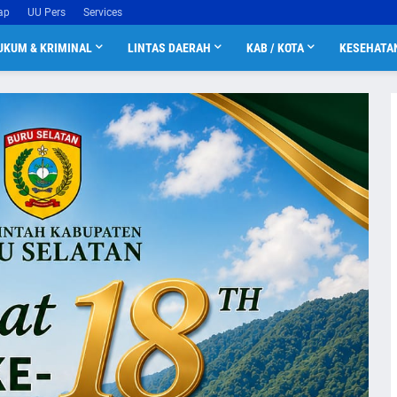
ap
UU Pers
Services
UKUM & KRIMINAL
LINTAS DAERAH
KAB / KOTA
KESEHATA