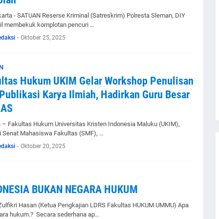
arta - SATUAN Reserse Kriminal (Satreskrim) Polresta Sleman, DIY
il membekuk komplotan pencuri …
edaksi
-
Oktober 25, 2025
N
ultas Hukum UKIM Gelar Workshop Penulisan
Publikasi Karya Ilmiah, Hadirkan Guru Besar
AS
– Fakultas Hukum Universitas Kristen Indonesia Maluku (UKIM),
i Senat Mahasiswa Fakultas (SMF), …
edaksi
-
Oktober 20, 2025
ONESIA BUKAN NEGARA HUKUM
 Zulfikri Hasan (Ketua Pengkajian LDRS Fakultas HUKUM UMMU) Apa
gara hukum.? Secara sederhana ap…