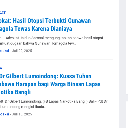
KAT
kat: Hasil Otopsi Terbukti Gunawan
gola Tewas Karena Dianiaya
 – Advokat Jaidun Samoal mengungkapkan bahwa hasil otopsi
rkuat dugaan bahwa Gunawan Tomagola tew…
edaksi
-
Juli 22, 2025
A
Dr Gilbert Lumoindong: Kuasa Tuhan
bawa Harapan bagi Warga Binaan Lapas
otika Bangli
dt Dr Gilbert Lumoindong. (FB Lapas Narkotika Bangli) Bali - Pdt Dr
t Lumoindong mengisi Ibada…
edaksi
-
Juli 18, 2025