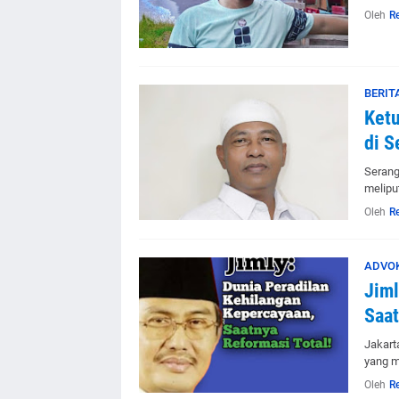
Oleh
R
BERIT
Ketu
di S
Serang
melipu
Oleh
R
ADVO
Jiml
Saat
Jakart
yang m
Oleh
R