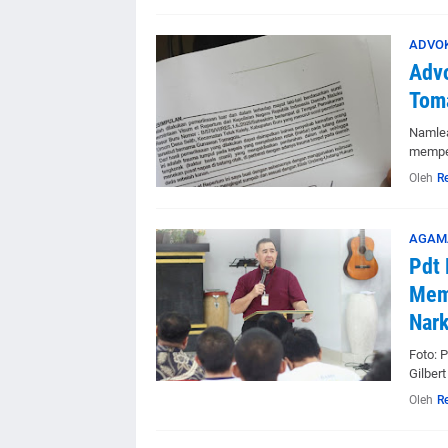
ADVO
Advo
Toma
Namlea
mempe
Oleh
R
AGAM
Pdt 
Mem
Nark
Foto: P
Gilber
Oleh
R