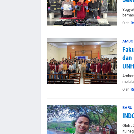
Yogyak
berhas
Oleh
R
AMBO
Fak
dan 
UNH
Ambon 
melalu
Oleh
R
BARU
IND
Oleh :
itu ne