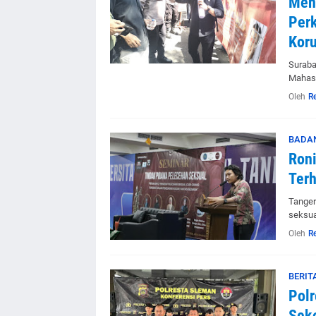
Men
Perk
Koru
Suraba
Mahasi
Oleh
R
BADAN
Roni
Terh
Tanger
seksual
Oleh
R
BERIT
Polr
Sek