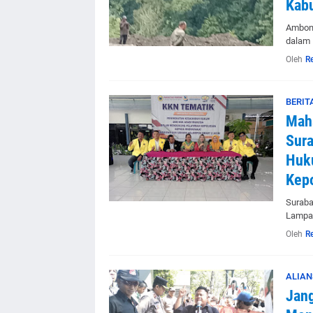
Kab
Ambon 
dalam
Oleh
R
BERIT
Maha
Sura
Huk
Kepo
Suraba
Lampau
Oleh
R
ALIAN
Jang