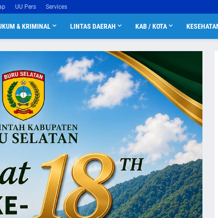
ap
UU Pers
Services
UKUM & KRIMINAL
LINTAS DAERAH
KAB / KOTA
KESEHATA