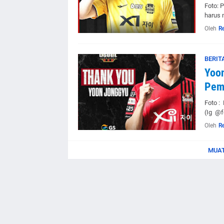
Foto: 
harus 
Oleh
R
BERIT
Yoon
Pem
Foto :
(Ig @f
Oleh
R
MUAT