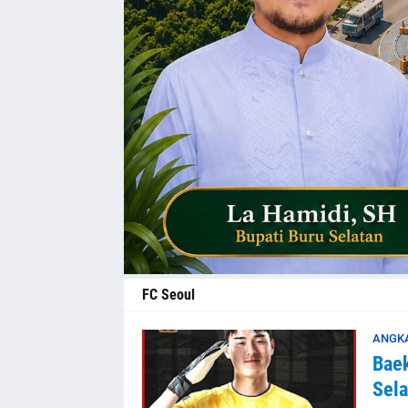
FC Seoul
ANGK
Baek
Sela