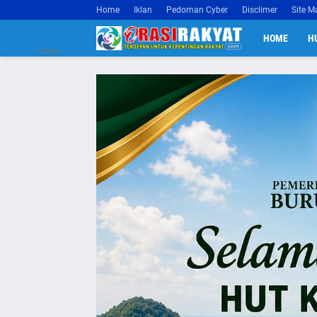
Home
Iklan
Pedoman Cyber
Disclimer
Site M
HOME
H
Close