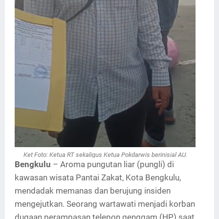
Ket Foto:
Ketua RT sekaligus Ketua Pokdarwis berinisial AU.
Bengkulu
– Aroma pungutan liar (pungli) di
kawasan wisata Pantai Zakat, Kota Bengkulu,
mendadak memanas dan berujung insiden
mengejutkan. Seorang wartawati menjadi korban
dugaan perampasan telepon genggam (HP) saat