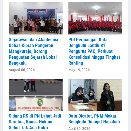
Sejarawan dan Akademisi
PDI Perjuangan Kota
Bahas Kiprah Pangeran
Bengkulu Lantik 81
Mangkurajo, Dorong
Pengurus PAC, Perkuat
Penguatan Sejarah Lokal
Konsolidasi hingga Tingkat
Bengkulu
Ranting
August 06, 2026
May 19, 2026
Sidang RS di PN Lahat Jadi
Data Dicatut, PNM Mekar
Sorotan, Kuasa Hukum
Bengkulu Digugat Nasabah
Sebut Tak Ada Bukti
April 30, 2026