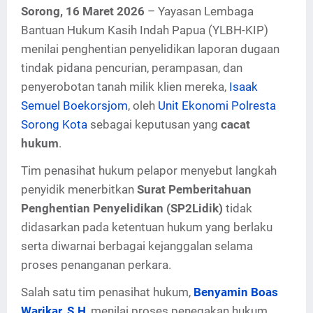
S
orong, 16 Maret 2026
– Yayasan Lembaga
Bantuan Hukum Kasih Indah Papua (YLBH-KIP)
menilai penghentian penyelidikan laporan dugaan
tindak pidana pencurian, perampasan, dan
penyerobotan tanah milik klien mereka,
Isaak
Semuel Boekorsjom
, oleh
Unit Ekonomi Polresta
Sorong Kota
sebagai keputusan yang
cacat
hukum
.
Tim penasihat hukum pelapor menyebut langkah
penyidik menerbitkan
Surat Pemberitahuan
Penghentian Penyelidikan (SP2Lidik)
tidak
didasarkan pada ketentuan hukum yang berlaku
serta diwarnai berbagai kejanggalan selama
proses penanganan perkara.
Salah satu tim penasihat hukum,
Benyamin Boas
Warikar, S.H
, menilai proses penegakan hukum