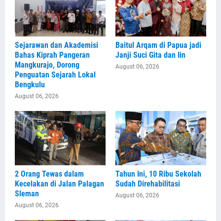
Sejarawan dan Akademisi
Baitul Arqam di Papua jadi
Bahas Kiprah Pangeran
Janji Suci Gita dan Iin
Mangkurajo, Dorong
August 06, 2026
Penguatan Sejarah Lokal
Bengkulu
August 06, 2026
2 Orang Tewas dalam
Tahun Ini, 10 Ribu Sekolah
Kecelakan di Jalan Palagan
Sudah Direhabilitasi
Sleman
August 06, 2026
August 06, 2026