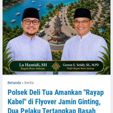
Beranda
Berita
Polsek Deli Tua Amankan "Rayap
Kabel" di Flyover Jamin Ginting,
Dua Pelaku Tertangkap Basah