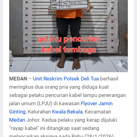
MEDAN
–
Unit Reskrim Polsek Deli Tua
berhasil
meringkus dua orang pria yang diduga kuat
sebagai pelaku pencurian kabel lampu penerangan
jalan umum (LPJU) di kawasan
Flyover Jamin
Ginting
, Kelurahan
Kwala Bekala
, Kecamatan
Medan
Johor. Kedua pelaku yang kerap dijuluki
"rayap kabel" ini ditangkap saat sedang
melancarkan aksinya pada Rabu (28/1/2026)