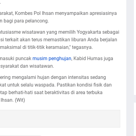
.
rakat, Kombes Pol Ihsan menyampaikan apresiasinya
 bagi para pelancong.
ntusiasme wisatawan yang memilih Yogyakarta sebagai
nsi terkait akan terus memastikan liburan Anda berjalan
imal di titik-titik keramaian," tegasnya.
emasuki puncak
musim penghujan
, Kabid Humas juga
yarakat dan wisatawan.
sering mengalami hujan dengan intensitas sedang
t untuk selalu waspada. Pastikan kondisi fisik dan
p berhati-hati saat beraktivitas di area terbuka
 Ihsan. (Wit)