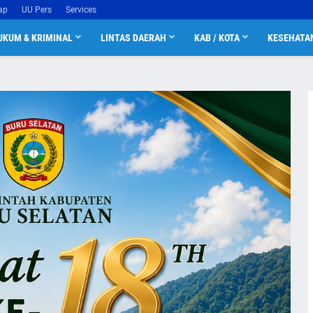
ap
UU Pers
Services
UKUM & KRIMINAL
LINTAS DAERAH
KAB / KOTA
KESEHATA