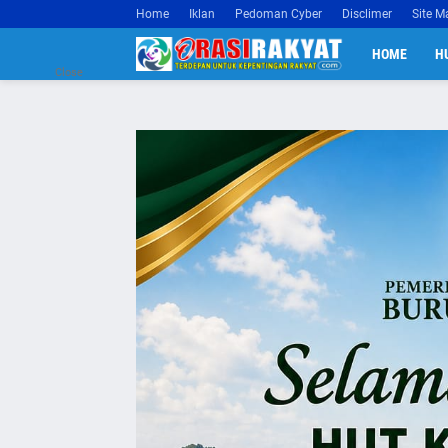
Home
Iklan
Pedoman Cyber
Disclimer
Site M
HOME
H
Close