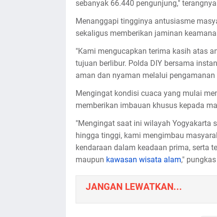
sebanyak 66.440 pengunjung," terangnya
Menanggapi tingginya antusiasme masya
sekaligus memberikan jaminan keamanan
"Kami mengucapkan terima kasih atas a
tujuan berlibur. Polda DIY bersama insta
aman dan nyaman melalui pengamanan maks
Mengingat kondisi cuaca yang mulai m
memberikan imbauan khusus kepada mas
"Mengingat saat ini wilayah Yogyakarta 
hingga tinggi, kami mengimbau masyaraka
kendaraan dalam keadaan prima, serta teta
maupun
kawasan wisata alam
," pungkas
JANGAN LEWATKAN...