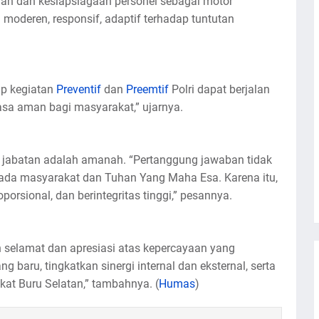
nan dan kesiapsiagaan personel sebagai motor
oderen, responsif, adaptif terhadap tuntutan
ap kegiatan
Preventif
dan
Preemtif
Polri dapat berjalan
rasa aman bagi masyarakat,” ujarnya.
 jabatan adalah amanah. “Pertanggung jawaban tidak
pada masyarakat dan Tuhan Yang Maha Esa. Karena itu,
porsional, dan berintegritas tinggi,” pesannya.
 selamat dan apresiasi atas kepercayaan yang
 baru, tingkatkan sinergi internal dan eksternal, serta
kat Buru Selatan,” tambahnya. (
Humas
)