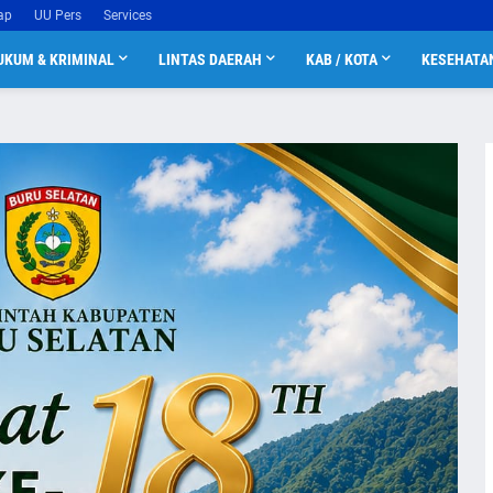
ap
UU Pers
Services
UKUM & KRIMINAL
LINTAS DAERAH
KAB / KOTA
KESEHATA