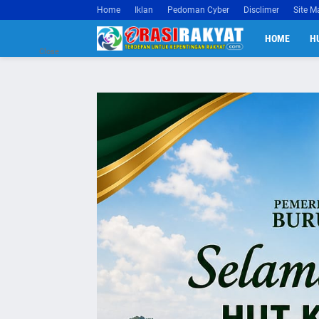
Home
Iklan
Pedoman Cyber
Disclimer
Site M
HOME
H
Close