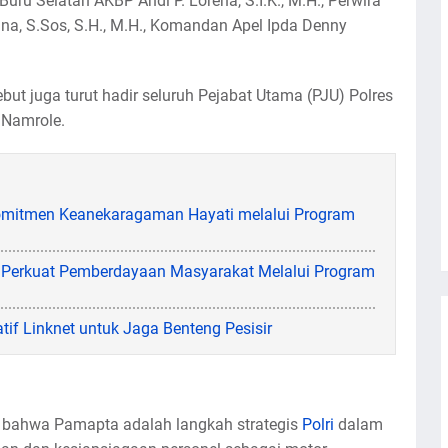
Buru Selatan AKBP Andi P. Lorena, S.I.K., M.H., Perwira
a, S.Sos, S.H., M.H., Komandan Apel Ipda Denny
ebut juga turut hadir seluruh Pejabat Utama (PJU) Polres
 Namrole.
Komitmen Keanekaragaman Hayati melalui Program
 Perkuat Pemberdayaan Masyarakat Melalui Program
tif Linknet untuk Jaga Benteng Pesisir
 bahwa Pamapta adalah langkah strategis
Polri
dalam