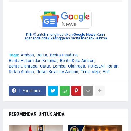
Klik ☝ untuk mengikuti akun
Google News
Kami
agar anda tidak ketinggalan berita menarik lainnya
Tags:
Ambon
Berita
Berita Headline
Berita Hukum dan Kriminal
Berita Kota Ambon
Berita Olahraga
Catur
Lomba
Olahraga
PORSENI
Rutan
Rutan Ambon
Rutan Kelas IIA Ambon
Tenis Meja
Voli
Facebook
REKOMENDASI UNTUK ANDA