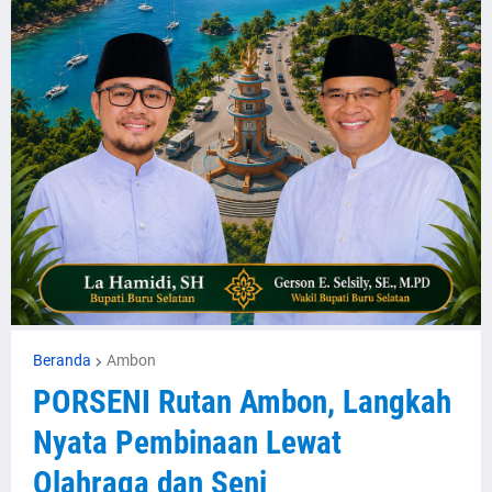
Beranda
Ambon
PORSENI Rutan Ambon, Langkah
Nyata Pembinaan Lewat
Olahraga dan Seni