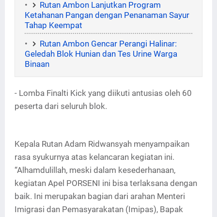
Rutan Ambon Lanjutkan Program
Ketahanan Pangan dengan Penanaman Sayur
Tahap Keempat
Rutan Ambon Gencar Perangi Halinar:
Geledah Blok Hunian dan Tes Urine Warga
Binaan
- Lomba Finalti Kick yang diikuti antusias oleh 60
peserta dari seluruh blok.
Kepala Rutan Adam Ridwansyah menyampaikan
rasa syukurnya atas kelancaran kegiatan ini.
“Alhamdulillah, meski dalam kesederhanaan,
kegiatan Apel PORSENI ini bisa terlaksana dengan
baik. Ini merupakan bagian dari arahan Menteri
Imigrasi dan Pemasyarakatan (Imipas), Bapak