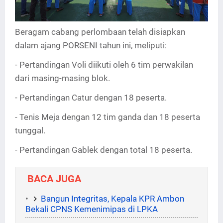
Beragam cabang perlombaan telah disiapkan
dalam ajang PORSENI tahun ini, meliputi:
- Pertandingan Voli diikuti oleh 6 tim perwakilan
dari masing-masing blok.
- Pertandingan Catur dengan 18 peserta.
- Tenis Meja dengan 12 tim ganda dan 18 peserta
tunggal.
- Pertandingan Gablek dengan total 18 peserta.
BACA JUGA
Bangun Integritas, Kepala KPR Ambon
Bekali CPNS Kemenimipas di LPKA