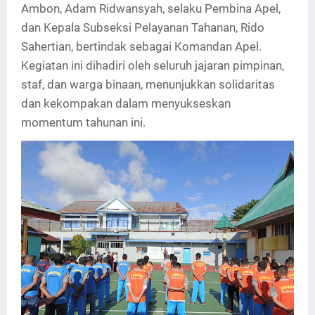
Ambon, Adam Ridwansyah, selaku Pembina Apel,
dan Kepala Subseksi Pelayanan Tahanan, Rido
Sahertian, bertindak sebagai Komandan Apel.
Kegiatan ini dihadiri oleh seluruh jajaran pimpinan,
staf, dan warga binaan, menunjukkan solidaritas
dan kekompakan dalam menyukseskan
momentum tahunan ini.