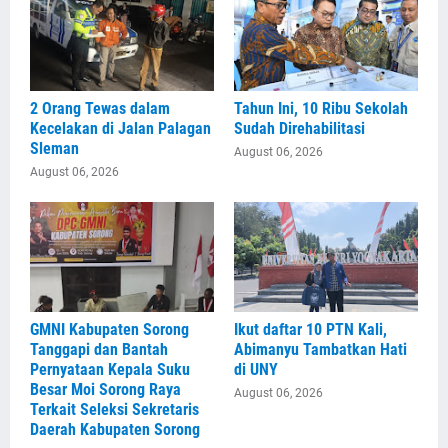
2 Orang Tewas dalam
Tahun Ini, 10 Ribu Sekolah
Kecelakan di Jalan Palagan
Sudah Direhabilitasi
Sleman
August 06, 2026
August 06, 2026
GMNI Kabupaten Sorong
Ikut daftar 10 PTN Kali,
Tanggapi dan Bantah
Abimanyu Tambatkan Hati
Pernyataan Kepala Suku
di UNY
Besar Moi Sorong Raya
August 06, 2026
Terkait Seleksi Sekretaris
Daerah Kabupaten Sorong