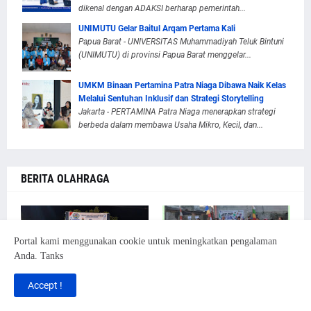
dikenal dengan ADAKSI berharap pemerintah...
UNIMUTU Gelar Baitul Arqam Pertama Kali
Papua Barat - UNIVERSITAS Muhammadiyah Teluk Bintuni
(UNIMUTU) di provinsi Papua Barat menggelar...
UMKM Binaan Pertamina Patra Niaga Dibawa Naik Kelas
Melalui Sentuhan Inklusif dan Strategi Storytelling
Jakarta - PERTAMINA Patra Niaga menerapkan strategi
berbeda dalam membawa Usaha Mikro, Kecil, dan...
BERITA OLAHRAGA
Portal kami menggunakan cookie untuk meningkatkan pengalaman
Anda. Tanks
Accept !
AMGPM Daerah Bursel
Hari Ketiga Turnamen
Gelar Turnamen Penalty
Futsal Piala RT 10 RW 003