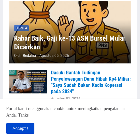
BERITA
Kabar Baik, Gaji ke-13 ASN Bursel Mulai
Dicairkan
Oleh
Redaksi
-
Agustus 05, 2026
Dasuki Bantah Tudingan
Penyelewengan Dana Hibah Rp4 Miliar:
"Saya Sudah Bukan Kadis Koperasi
pada 2024"
Agustus 01, 2026
Portal kami menggunakan cookie untuk meningkatkan pengalaman
Pemprov Maluku Dan Pemkab Bursel
Anda. Tanks
Matangkan Hilirisasi Ubi Kayu,
Siapkan 10.000 Hektare Lahan Untuk
Accept !
Industri Bioetanol Dan Beras Singkong
Agustus 03, 2026