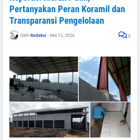
Pertanyakan Peran Koramil dan
Transparansi Pengelolaan
Oleh
Redaksi
-
Mei 12, 2026
0