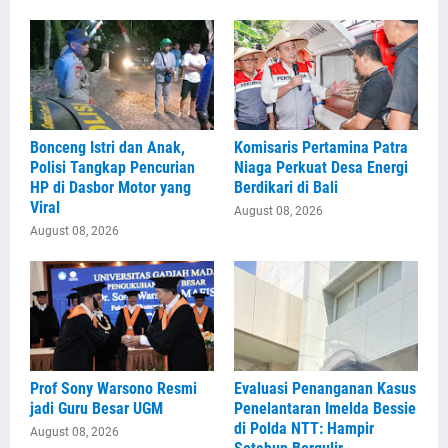
Bonceng Istri dan Anak,
Komisaris Pertamina Patra
Polisi Tangkap Pencurian
Niaga Perkuat Desa Energi
HP di Dasbor Motor yang
Berdikari di Bali
Viral
August 08, 2026
August 08, 2026
Prof Sony Warsono Resmi
Evaluasi Penanganan Kasus
jadi Guru Besar UGM
Penelantaran Imelda Bessie
di Polda NTT: Hampir
August 08, 2026