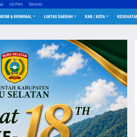
ap
UU Pers
Services
UKUM & KRIMINAL
LINTAS DAERAH
KAB / KOTA
KESEHATA