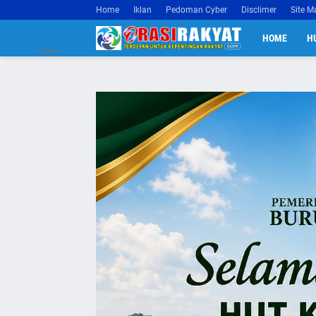
Home
Iklan
Pedoman Cyber
Disclimer
Site M
HOME
H
Close