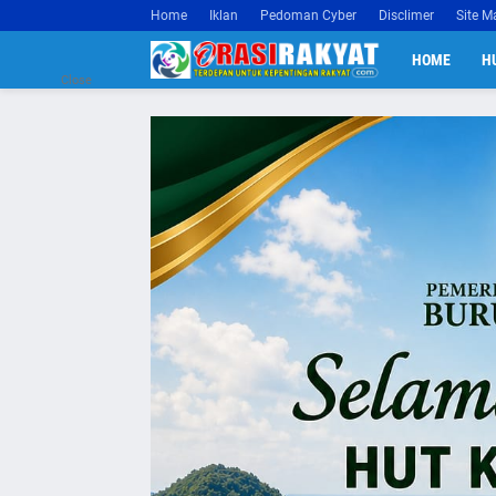
Home
Iklan
Pedoman Cyber
Disclimer
Site M
HOME
H
Close