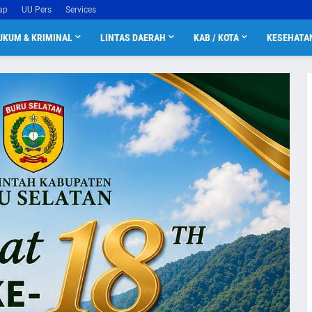
ap
UU Pers
Services
UKUM & KRIMINAL
LINTAS DAERAH
KAB / KOTA
KESEHATA