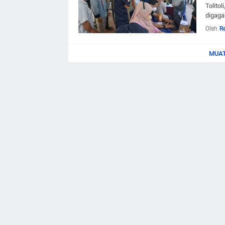
Tolito
digaga
Oleh
R
MUAT