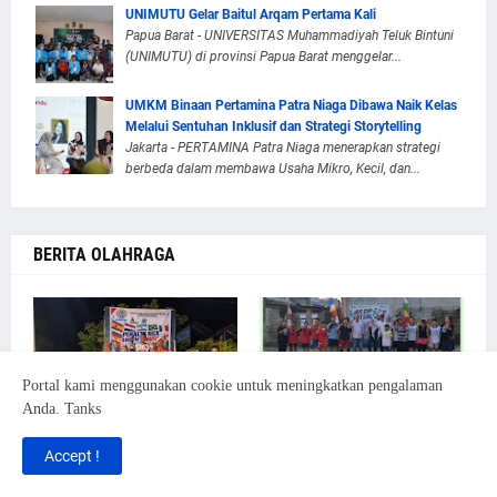
UNIMUTU Gelar Baitul Arqam Pertama Kali
Papua Barat - UNIVERSITAS Muhammadiyah Teluk Bintuni
(UNIMUTU) di provinsi Papua Barat menggelar...
UMKM Binaan Pertamina Patra Niaga Dibawa Naik Kelas
Melalui Sentuhan Inklusif dan Strategi Storytelling
Jakarta - PERTAMINA Patra Niaga menerapkan strategi
berbeda dalam membawa Usaha Mikro, Kecil, dan...
BERITA OLAHRAGA
Portal kami menggunakan cookie untuk meningkatkan pengalaman
Anda. Tanks
AMGPM Daerah Bursel
Hari Ketiga Turnamen
Accept !
Gelar Turnamen Penalty
Futsal Piala RT 10 RW 003
Kick, Perkuat Sportivitas
Pinang Ranti Memanas, Ibu