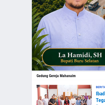
Gedung Gereja Mahanaim
BERIT
Ibad
Teg