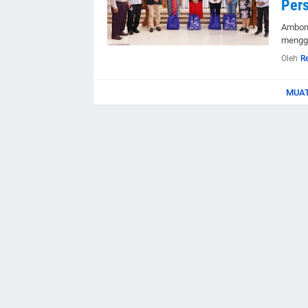
Per
Ambon 
mengge
Oleh
R
MUAT