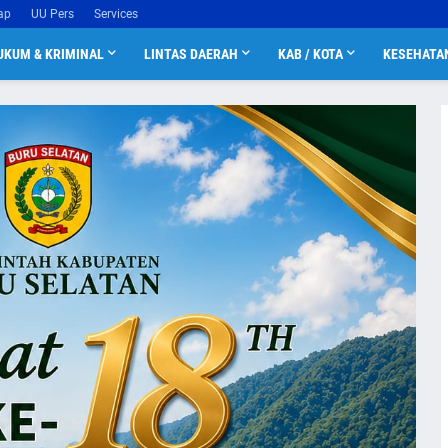
ap
UU Pers
Services
UKUM & KRIMINAL
LINTAS DAERAH
KAB / KOTA
KESEHATA