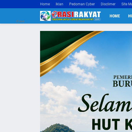
Home
Iklan
Pedoman Cyber
Disclimer
Site M
HOME
H
Close