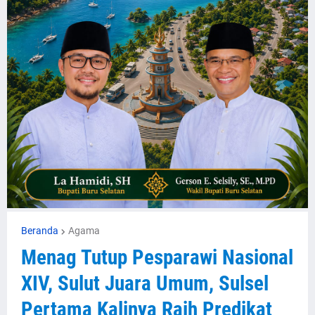
Beranda
Agama
Menag Tutup Pesparawi Nasional
XIV, Sulut Juara Umum, Sulsel
Pertama Kalinya Raih Predikat