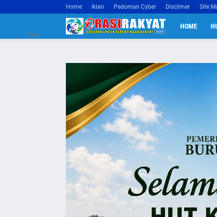
Home
Iklan
Pedoman Cyber
Disclimer
Site M
HOME
H
Close