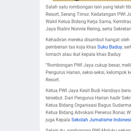
Salah satu rombongan lain yang telah ti
Resort, Serang Timur. Kedatangan PWI J
Wakil Ketua Bidang Kerja Sama, Kemitra
Jaya Rialini Nonnie Rering, serta Sekreta
Kehadiran mereka disambut hangat oleh 
pemberian tas koja khas
Suku Baduy
, se
lomach atau ikat kepala khas Baduy.
“Rombongan PWI Jaya cukup besar, meli
Pengurus Harian, seksi-seksi, kelompok ker
Resort.
Ketua PWI Jaya Kesit Budi Handoyo bersa
tersebut. Dari Pengurus Harian hadir Se
Ketua Bidang Organisasi Bagus Sudarman
Ketua Bidang Advokasi Penerus Bonar, Wak
juga Kepala
Sekolah Jurnalisme Indones
Selain itu, rombongan PWI Maluku seban