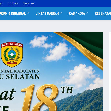
ap
UU Pers
Services
UKUM & KRIMINAL
LINTAS DAERAH
KAB / KOTA
KESEHATA