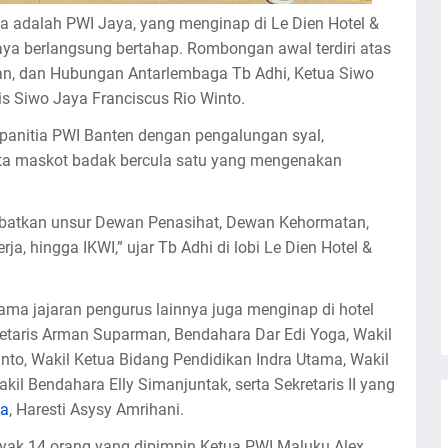
ba adalah PWI Jaya, yang menginap di Le Dien Hotel &
aya berlangsung bertahap. Rombongan awal terdiri atas
an, dan Hubungan Antarlembaga Tb Adhi, Ketua Siwo
ris Siwo Jaya Franciscus Rio Winto.
panitia PWI Banten dengan pengalungan syal,
rta maskot badak bercula satu yang mengenakan
batkan unsur Dewan Penasihat, Dewan Kehormatan,
ja, hingga IKWI,” ujar Tb Adhi di lobi Le Dien Hotel &
ma jajaran pengurus lainnya juga menginap di hotel
kretaris Arman Suparman, Bendahara Dar Edi Yoga, Wakil
to, Wakil Ketua Bidang Pendidikan Indra Utama, Wakil
il Bendahara Elly Simanjuntak, serta Sekretaris II yang
ia
, Haresti Asysy Amrihani.
yak 14 orang yang dipimpin Ketua PWI Maluku Alex