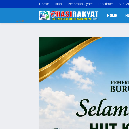
Home
Iklan
Pedoman Cyber
Disclimer
Site M
HOME
H
Close