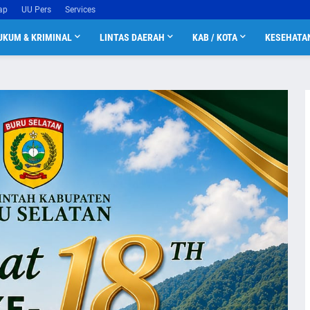
ap
UU Pers
Services
UKUM & KRIMINAL
LINTAS DAERAH
KAB / KOTA
KESEHATA