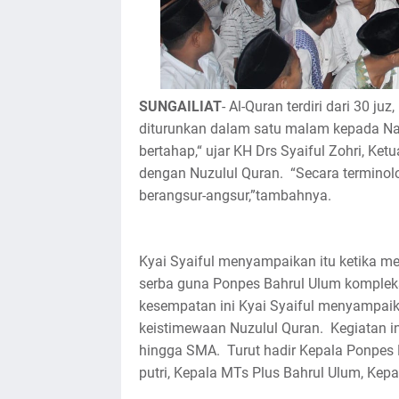
SUNGAILIAT
- Al-Quran terdiri dari 30 ju
diturunkan dalam satu malam kepada Na
bertahap,“ ujar KH Drs Syaiful Zohri, Ket
dengan Nuzulul Quran. “Secara terminolog
berangsur-angsur,”tambahnya.
Kyai Syaiful menyampaikan itu ketika m
serba guna Ponpes Bahrul Ulum kompleks 
kesempatan ini Kyai Syaiful menyampaika
keistimewaan Nuzulul Quran. Kegiatan ini 
hingga SMA. Turut hadir Kepala Ponpes 
putri, Kepala MTs Plus Bahrul Ulum, Kep