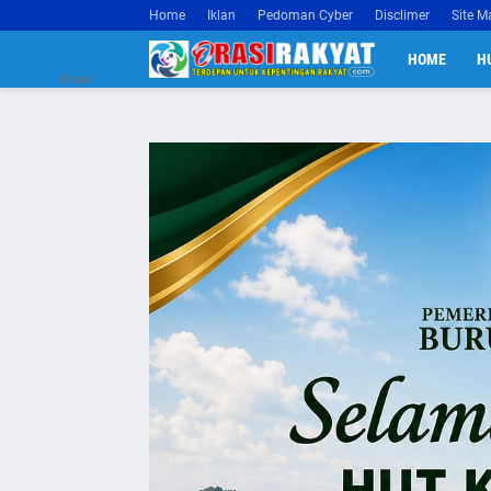
Home
Iklan
Pedoman Cyber
Disclimer
Site M
HOME
H
Close