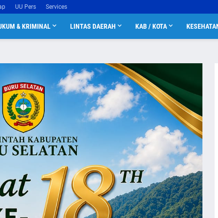
ap
UU Pers
Services
UKUM & KRIMINAL
LINTAS DAERAH
KAB / KOTA
KESEHATA