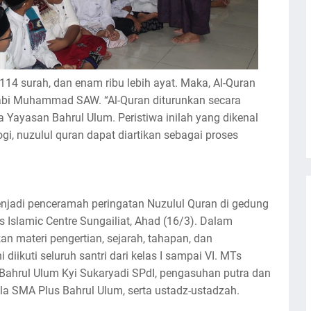
z, 114 surah, dan enam ribu lebih ayat. Maka, Al-Quran
bi Muhammad SAW. “Al-Quran diturunkan secara
ua Yayasan Bahrul Ulum. Peristiwa inilah yang dikenal
i, nuzulul quran dapat diartikan sebagai proses
enjadi penceramah peringatan Nuzulul Quran di gedung
Islamic Centre Sungailiat, Ahad (16/3). Dalam
n materi pengertian, sejarah, tahapan, dan
diikuti seluruh santri dari kelas I sampai VI. MTs
Bahrul Ulum Kyi Sukaryadi SPdI, pengasuhan putra dan
ala SMA Plus Bahrul Ulum, serta ustadz-ustadzah.