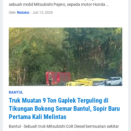
sebuah mobil Mitsubishi Pajero, sepeda motor Honda …
Oleh
Redaksi
-
Juli 13, 2026
BANTUL
Truk Muatan 9 Ton Gaplek Terguling di
Tikungan Bokong Semar Bantul, Sopir Baru
Pertama Kali Melintas
Bantul - Sebuah truk Mitsubishi Colt Diesel bermuatan sekitar