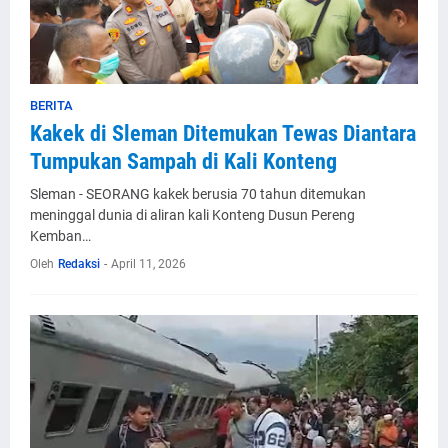
BERITA
Kakek di Sleman Ditemukan Tewas Diantara
Tumpukan Sampah di Kali Konteng
Sleman - SEORANG kakek berusia 70 tahun ditemukan
meninggal dunia di aliran kali Konteng Dusun Pereng
Kemban…
Oleh
Redaksi
-
April 11, 2026