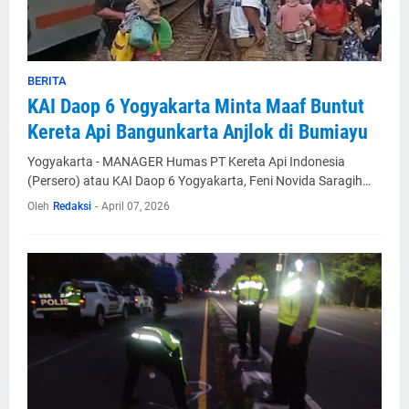
BERITA
KAI Daop 6 Yogyakarta Minta Maaf Buntut
Kereta Api Bangunkarta Anjlok di Bumiayu
Yogyakarta - MANAGER Humas PT Kereta Api Indonesia
(Persero) atau KAI Daop 6 Yogyakarta, Feni Novida Saragih…
Oleh
Redaksi
-
April 07, 2026