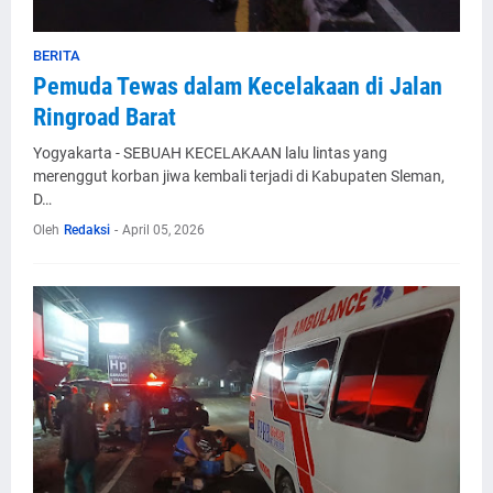
BERITA
Pemuda Tewas dalam Kecelakaan di Jalan
Ringroad Barat
Yogyakarta - SEBUAH KECELAKAAN lalu lintas yang
merenggut korban jiwa kembali terjadi di Kabupaten Sleman,
D…
Oleh
Redaksi
-
April 05, 2026