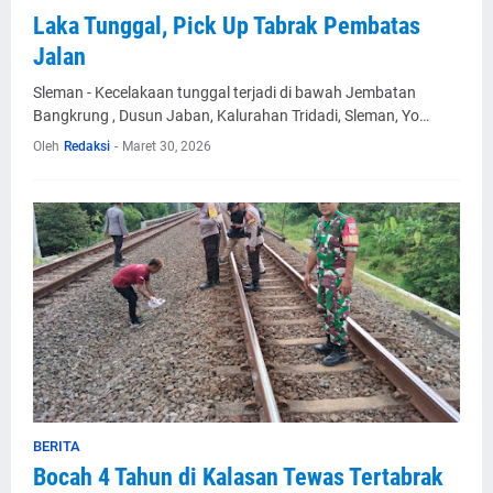
Laka Tunggal, Pick Up Tabrak Pembatas
Jalan
Sleman - Kecelakaan tunggal terjadi di bawah Jembatan
Bangkrung , Dusun Jaban, Kalurahan Tridadi, Sleman, Yo…
Oleh
Redaksi
-
Maret 30, 2026
BERITA
Bocah 4 Tahun di Kalasan Tewas Tertabrak