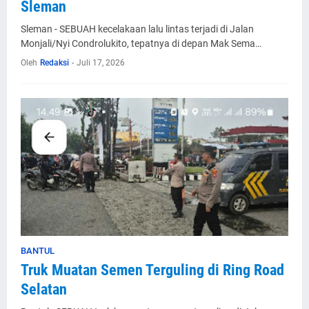
Sleman
Sleman - SEBUAH kecelakaan lalu lintas terjadi di Jalan
Monjali/Nyi Condrolukito, tepatnya di depan Mak Sema…
Oleh
Redaksi
-
Juli 17, 2026
BANTUL
Truk Muatan Semen Terguling di Ring Road
Selatan