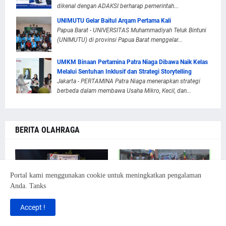
dikenal dengan ADAKSI berharap pemerintah...
UNIMUTU Gelar Baitul Arqam Pertama Kali
Papua Barat - UNIVERSITAS Muhammadiyah Teluk Bintuni
(UNIMUTU) di provinsi Papua Barat menggelar...
UMKM Binaan Pertamina Patra Niaga Dibawa Naik Kelas
Melalui Sentuhan Inklusif dan Strategi Storytelling
Jakarta - PERTAMINA Patra Niaga menerapkan strategi
berbeda dalam membawa Usaha Mikro, Kecil, dan...
BERITA OLAHRAGA
Portal kami menggunakan cookie untuk meningkatkan pengalaman
Anda. Tanks
Accept !
AMGPM Daerah Bursel
Hari Ketiga Turnamen
Gelar Turnamen Penalty
Futsal Piala RT 10 RW 003